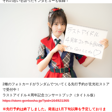
ぞれの思いを語ったインタビューも収録！
2種のフォトカードがランダムでついてくる先行予約が玄光社ストア
で受付中！
ラストアイドル４周年記念コンサートブック（タイトル仮）
https://store.genkosha.jp/?
pid=164921365
※先行予約は終了しました。発送は1月下旬以降を予定しておりま