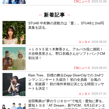
CMニュース
2025.01.08
新着記事
STU48 中村舞の原動力は「愛」。STU48と2nd写
真集を語る。
エンタメ
2026.08.04
＝ＬＯＶＥ佐々木舞香さん、アルパカ役に挑戦！
大谷映美里さん、野口衣織さんがソフトバンクCM
初出演！
CMニュース
2026.08.03
Rain Tree、目標の舞台Zepp DiverCityでの 2ndワ
ンマンコンサート大成功！ 初の全員曲「台風の
夜」初披露！ 初の海外単独公演となる韓国コンサ
ートも決定！
エンタメ
2026.07.31
岩田剛典が”夢のラジオカー”で地元・愛知に夢を。
愛知トヨタ「AT Dream」新TVCM、8月1日オンエ