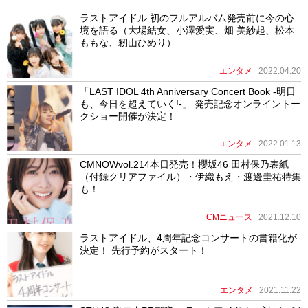
ラストアイドル 初のフルアルバム発売前に今の心
境を語る（大場結女、小澤愛実、畑 美紗起、松本
ももな、籾山ひめり）
エンタメ
2022.04.20
「LAST IDOL 4th Anniversary Concert Book -明日
も、今日を超えていく!-」 発売記念オンライントー
クショー開催が決定！
エンタメ
2022.01.13
CMNOWvol.214本日発売！櫻坂46 田村保乃表紙
（付録クリアファイル）・伊織もえ・渡邊圭祐特集
も！
CMニュース
2021.12.10
ラストアイドル、4周年記念コンサートの書籍化が
決定！ 先行予約がスタート！
エンタメ
2021.11.22