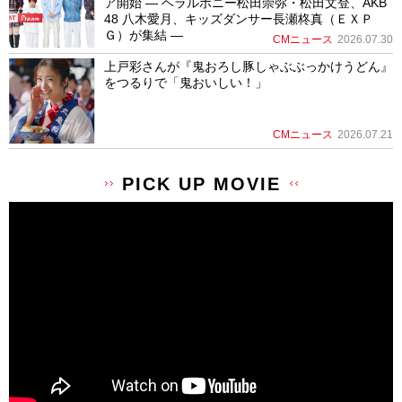
ア開始 ― ヘラルボニー松田崇弥・松田文登、AKB
48 八木愛月、キッズダンサー長瀬柊真（ＥＸＰ
Ｇ）が集結 ―
CMニュース
2026.07.30
上戸彩さんが『鬼おろし豚しゃぶぶっかけうどん』
をつるりで「鬼おいしい！」
CMニュース
2026.07.21
PICK UP MOVIE