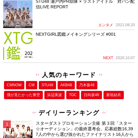
STU48 瀬戸内PR部隊 × ラストアイドル 対バン配
信LIVE REPORT
エンタメ
2021.08.20
NEXTGIRL図鑑メイキングシリーズ #001
NEXT
2020.10.07
人気のキーワード
CMNOW
CM
STU48
AKB48
乃木坂46
僕が⾒たかった⻘空
浜辺美波
TGC
日向坂46
新垣結衣
デイリーランキング
スターダストプロモーション主催 第３回「スター
☆オーディション」の最終選考会。応募総数16,39
7人の中から選び抜かれたファイナリスト16人から