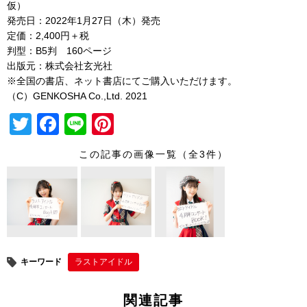
仮）
発売日：2022年1月27日（木）発売
定価：2,400円＋税
判型：B5判 160ページ
出版元：株式会社玄光社
※全国の書店、ネット書店にてご購入いただけます。
（C）GENKOSHA Co.,Ltd. 2021
T
F
Li
Pi
wi
a
n
nt
この記事の画像一覧（全3件）
tt
c
e
er
er
e
e
b
st
o
o
キーワード
ラストアイドル
k
関連記事