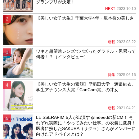
グランプリが決定！
NEXT
2023.10.10
【美しい女子大生】千葉大学4年・坂本桜の美しさ
連載
2023.03.22
ワキと超望遠レンズでバズったグラドル・累累って
何者！？（インタビュー）
特集
2025.06.16
【美しい女子大生の素顔】早稲田大学・渡邉結衣、
学生アナウンス大賞「CanCam賞」の才女
連載
2021.04.21
LE SSERAFIM 5人が出演するIndeedの新CM！ そ
れぞれ実際に「やってみたい仕事」の衣装に変身！
医者に扮したSAKURA（サクラ）さんがメンバーに
向けたアドバイスとは？