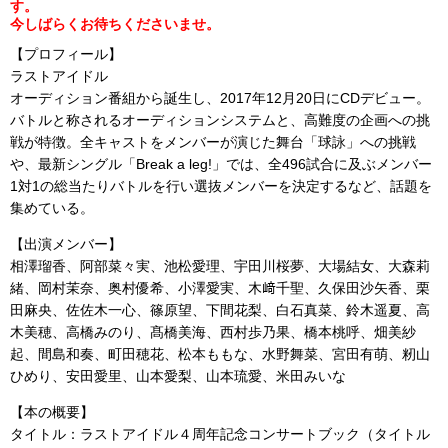
す。
今しばらくお待ちくださいませ。
【プロフィール】
ラストアイドル
オーディション番組から誕生し、
2017年12月20日にCDデビュー。
バトルと称されるオーディションシステムと、
高難度の企画への挑
戦が特徴。
全キャストをメンバーが演じた舞台「球詠」への挑戦
や、
最新シングル「Break a leg!」では、
全496試合に及ぶメンバー
1対1の総当たりバトルを行い選抜メ
ンバーを決定するなど、話題を
集めている。
【出演メンバー】
相澤瑠香、阿部菜々実、池松愛理、宇田川桜夢、大場結女、
大森莉
緒、岡村茉奈、奥村優希、小澤愛実、木﨑千聖、
久保田沙矢香、栗
田麻央、佐佐木一心、篠原望、下間花梨、
白石真菜、鈴木遥夏、高
木美穂、高橋みのり、髙橋美海、
西村歩乃果、橋本桃呼、畑美紗
起、間島和奏、町田穂花、
松本ももな、水野舞菜、宮田有萌、籾山
ひめり、安田愛里、
山本愛梨、山本琉愛、米田みいな
【本の概要】
タイトル：ラストアイドル４周年記念コンサートブック（
タイトル