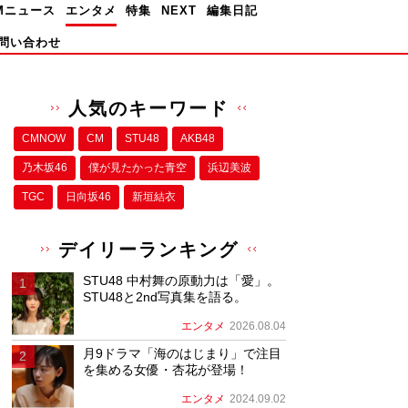
Mニュース
エンタメ
特集
NEXT
編集日記
問い合わせ
人気のキーワード
CMNOW
CM
STU48
AKB48
乃木坂46
僕が⾒たかった⻘空
浜辺美波
TGC
日向坂46
新垣結衣
デイリーランキング
STU48 中村舞の原動力は「愛」。
STU48と2nd写真集を語る。
エンタメ
2026.08.04
月9ドラマ「海のはじまり」で注目
を集める女優・杏花が登場！
エンタメ
2024.09.02