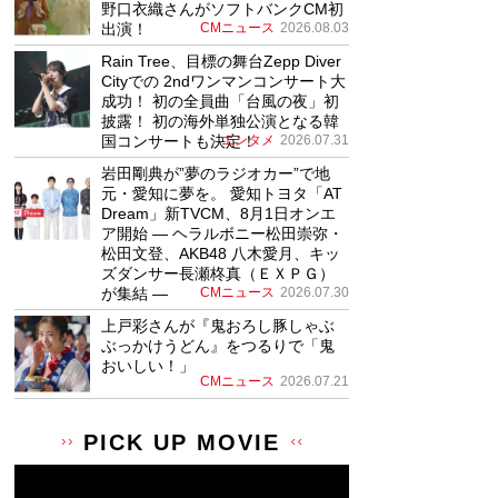
野口衣織さんがソフトバンクCM初
出演！
CMニュース
2026.08.03
Rain Tree、目標の舞台Zepp Diver
Cityでの 2ndワンマンコンサート大
成功！ 初の全員曲「台風の夜」初
披露！ 初の海外単独公演となる韓
国コンサートも決定！
エンタメ
2026.07.31
岩田剛典が”夢のラジオカー”で地
元・愛知に夢を。 愛知トヨタ「AT
Dream」新TVCM、8月1日オンエ
ア開始 ― ヘラルボニー松田崇弥・
松田文登、AKB48 八木愛月、キッ
ズダンサー長瀬柊真（ＥＸＰＧ）
が集結 ―
CMニュース
2026.07.30
上戸彩さんが『鬼おろし豚しゃぶ
ぶっかけうどん』をつるりで「鬼
おいしい！」
CMニュース
2026.07.21
PICK UP MOVIE