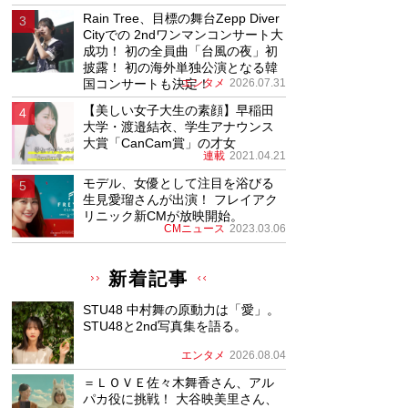
Rain Tree、目標の舞台Zepp Diver
Cityでの 2ndワンマンコンサート大
成功！ 初の全員曲「台風の夜」初
披露！ 初の海外単独公演となる韓
国コンサートも決定！
エンタメ
2026.07.31
【美しい女子大生の素顔】早稲田
大学・渡邉結衣、学生アナウンス
大賞「CanCam賞」の才女
連載
2021.04.21
モデル、女優として注目を浴びる
生見愛瑠さんが出演！ フレイアク
リニック新CMが放映開始。
CMニュース
2023.03.06
新着記事
STU48 中村舞の原動力は「愛」。
STU48と2nd写真集を語る。
エンタメ
2026.08.04
＝ＬＯＶＥ佐々木舞香さん、アル
パカ役に挑戦！ 大谷映美里さん、