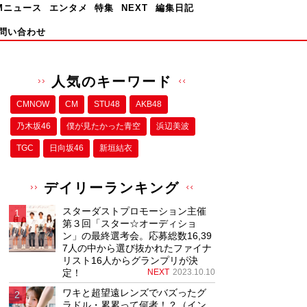
Mニュース
エンタメ
特集
NEXT
編集日記
問い合わせ
人気のキーワード
CMNOW
CM
STU48
AKB48
乃木坂46
僕が⾒たかった⻘空
浜辺美波
TGC
日向坂46
新垣結衣
デイリーランキング
スターダストプロモーション主催
第３回「スター☆オーディショ
ン」の最終選考会。応募総数16,39
7人の中から選び抜かれたファイナ
リスト16人からグランプリが決
定！
NEXT
2023.10.10
ワキと超望遠レンズでバズったグ
ラドル・累累って何者！？（イン