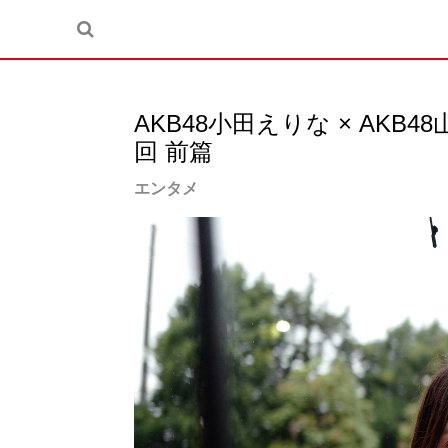
AKB48小田えりな × AKB
回 前篇
エンタメ