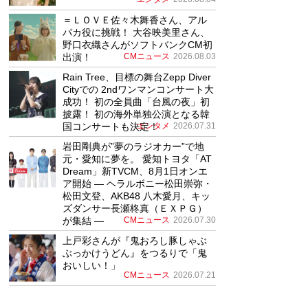
＝ＬＯＶＥ佐々木舞香さん、アル
パカ役に挑戦！ 大谷映美里さん、
野口衣織さんがソフトバンクCM初
出演！
CMニュース
2026.08.03
Rain Tree、目標の舞台Zepp Diver
Cityでの 2ndワンマンコンサート大
成功！ 初の全員曲「台風の夜」初
披露！ 初の海外単独公演となる韓
国コンサートも決定！
エンタメ
2026.07.31
岩田剛典が”夢のラジオカー”で地
元・愛知に夢を。 愛知トヨタ「AT
Dream」新TVCM、8月1日オンエ
ア開始 ― ヘラルボニー松田崇弥・
松田文登、AKB48 八木愛月、キッ
ズダンサー長瀬柊真（ＥＸＰＧ）
が集結 ―
CMニュース
2026.07.30
上戸彩さんが『鬼おろし豚しゃぶ
ぶっかけうどん』をつるりで「鬼
おいしい！」
CMニュース
2026.07.21