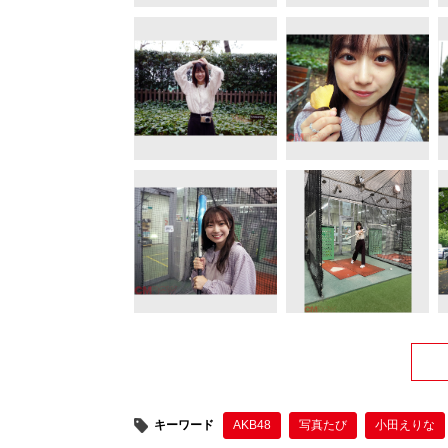
キーワード
AKB48
写真たび
小田えりな