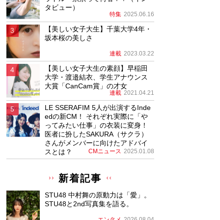
タビュー）
特集
2025.06.16
【美しい女子大生】千葉大学4年・
坂本桜の美しさ
連載
2023.03.22
【美しい女子大生の素顔】早稲田
大学・渡邉結衣、学生アナウンス
大賞「CanCam賞」の才女
連載
2021.04.21
LE SSERAFIM 5人が出演するInde
edの新CM！ それぞれ実際に「や
ってみたい仕事」の衣装に変身！
医者に扮したSAKURA（サクラ）
さんがメンバーに向けたアドバイ
スとは？
CMニュース
2025.01.08
新着記事
STU48 中村舞の原動力は「愛」。
STU48と2nd写真集を語る。
エンタメ
2026.08.04