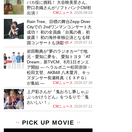
パカ役に挑戦！ 大谷映美里さん、
野口衣織さんがソフトバンクCM初
出演！
CMニュース
2026.08.03
Rain Tree、目標の舞台Zepp Diver
Cityでの 2ndワンマンコンサート大
成功！ 初の全員曲「台風の夜」初
披露！ 初の海外単独公演となる韓
国コンサートも決定！
エンタメ
2026.07.31
岩田剛典が”夢のラジオカー”で地
元・愛知に夢を。 愛知トヨタ「AT
Dream」新TVCM、8月1日オンエ
ア開始 ― ヘラルボニー松田崇弥・
松田文登、AKB48 八木愛月、キッ
ズダンサー長瀬柊真（ＥＸＰＧ）
が集結 ―
CMニュース
2026.07.30
上戸彩さんが『鬼おろし豚しゃぶ
ぶっかけうどん』をつるりで「鬼
おいしい！」
CMニュース
2026.07.21
PICK UP MOVIE