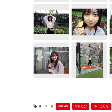
キーワード
AKB48
写真たび
小田えりな