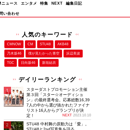
Mニュース
エンタメ
特集
NEXT
編集日記
問い合わせ
人気のキーワード
CMNOW
CM
STU48
AKB48
乃木坂46
僕が⾒たかった⻘空
浜辺美波
TGC
日向坂46
新垣結衣
デイリーランキング
スターダストプロモーション主催
第３回「スター☆オーディショ
ン」の最終選考会。応募総数16,39
7人の中から選び抜かれたファイナ
リスト16人からグランプリが決
定！
NEXT
2023.10.10
STU48 中村舞の原動力は「愛」。
STU48と2nd写真集を語る。