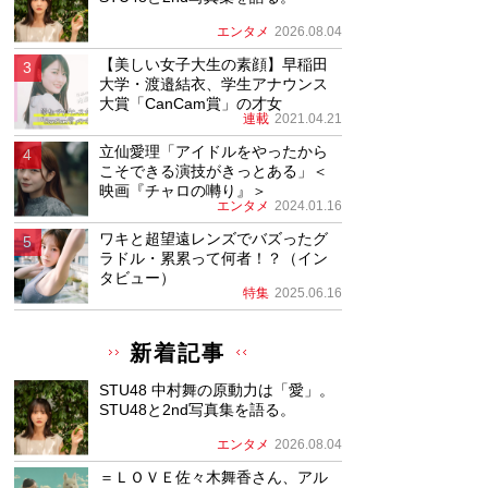
エンタメ
2026.08.04
【美しい女子大生の素顔】早稲田
大学・渡邉結衣、学生アナウンス
大賞「CanCam賞」の才女
連載
2021.04.21
立仙愛理「アイドルをやったから
こそできる演技がきっとある」＜
映画『チャロの囀り』＞
エンタメ
2024.01.16
ワキと超望遠レンズでバズったグ
ラドル・累累って何者！？（イン
タビュー）
特集
2025.06.16
新着記事
STU48 中村舞の原動力は「愛」。
STU48と2nd写真集を語る。
エンタメ
2026.08.04
＝ＬＯＶＥ佐々木舞香さん、アル