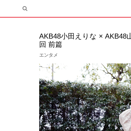
AKB48小田えりな × AKB
回 前篇
エンタメ