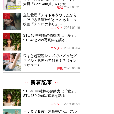
大賞「CanCam賞」の才女
連載
2021.04.21
立仙愛理「アイドルをやったから
こそできる演技がきっとある」＜
映画『チャロの囀り』＞
エンタメ
2024.01.16
STU48 中村舞の原動力は「愛」。
STU48と2nd写真集を語る。
エンタメ
2026.08.04
ワキと超望遠レンズでバズったグ
ラドル・累累って何者！？（イン
タビュー）
特集
2025.06.16
新着記事
STU48 中村舞の原動力は「愛」。
STU48と2nd写真集を語る。
エンタメ
2026.08.04
＝ＬＯＶＥ佐々木舞香さん、アル