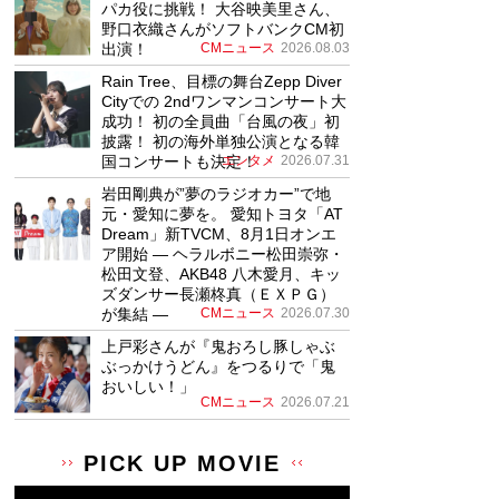
パカ役に挑戦！ 大谷映美里さん、
野口衣織さんがソフトバンクCM初
出演！
CMニュース
2026.08.03
Rain Tree、目標の舞台Zepp Diver
Cityでの 2ndワンマンコンサート大
成功！ 初の全員曲「台風の夜」初
披露！ 初の海外単独公演となる韓
国コンサートも決定！
エンタメ
2026.07.31
岩田剛典が”夢のラジオカー”で地
元・愛知に夢を。 愛知トヨタ「AT
Dream」新TVCM、8月1日オンエ
ア開始 ― ヘラルボニー松田崇弥・
松田文登、AKB48 八木愛月、キッ
ズダンサー長瀬柊真（ＥＸＰＧ）
が集結 ―
CMニュース
2026.07.30
上戸彩さんが『鬼おろし豚しゃぶ
ぶっかけうどん』をつるりで「鬼
おいしい！」
CMニュース
2026.07.21
PICK UP MOVIE