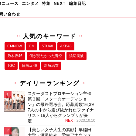
Mニュース
エンタメ
特集
NEXT
編集日記
問い合わせ
人気のキーワード
CMNOW
CM
STU48
AKB48
乃木坂46
僕が⾒たかった⻘空
浜辺美波
TGC
日向坂46
新垣結衣
デイリーランキング
スターダストプロモーション主催
第３回「スター☆オーディショ
ン」の最終選考会。応募総数16,39
7人の中から選び抜かれたファイナ
リスト16人からグランプリが決
定！
NEXT
2023.10.10
【美しい女子大生の素顔】早稲田
大学・渡邉結衣、学生アナウンス