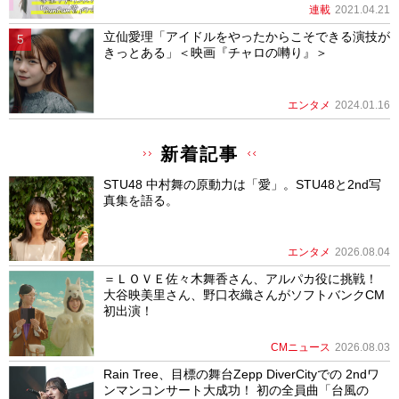
連載
2021.04.21
立仙愛理「アイドルをやったからこそできる演技が
きっとある」＜映画『チャロの囀り』＞
エンタメ
2024.01.16
新着記事
STU48 中村舞の原動力は「愛」。STU48と2nd写
真集を語る。
エンタメ
2026.08.04
＝ＬＯＶＥ佐々木舞香さん、アルパカ役に挑戦！
大谷映美里さん、野口衣織さんがソフトバンクCM
初出演！
CMニュース
2026.08.03
Rain Tree、目標の舞台Zepp DiverCityでの 2ndワ
ンマンコンサート大成功！ 初の全員曲「台風の