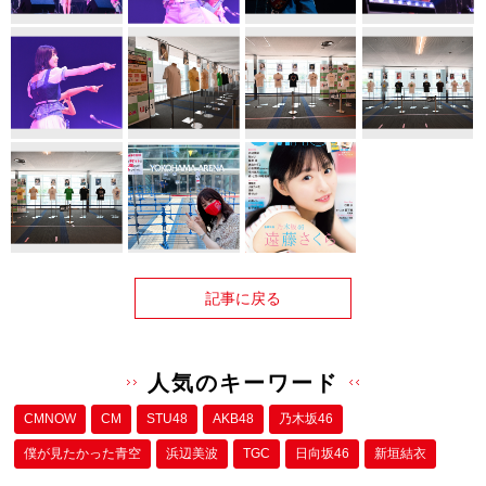
記事に戻る
人気のキーワード
CMNOW
CM
STU48
AKB48
乃木坂46
僕が⾒たかった⻘空
浜辺美波
TGC
日向坂46
新垣結衣