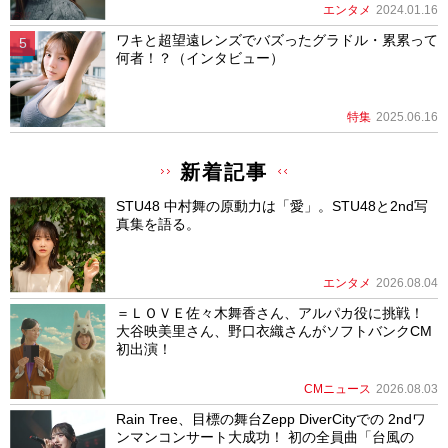
エンタメ
2024.01.16
ワキと超望遠レンズでバズったグラドル・累累って
何者！？（インタビュー）
特集
2025.06.16
新着記事
STU48 中村舞の原動力は「愛」。STU48と2nd写
真集を語る。
エンタメ
2026.08.04
＝ＬＯＶＥ佐々木舞香さん、アルパカ役に挑戦！
大谷映美里さん、野口衣織さんがソフトバンクCM
初出演！
CMニュース
2026.08.03
Rain Tree、目標の舞台Zepp DiverCityでの 2ndワ
ンマンコンサート大成功！ 初の全員曲「台風の