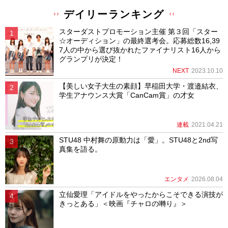
デイリーランキング
スターダストプロモーション主催 第３回「スター
☆オーディション」の最終選考会。応募総数16,39
7人の中から選び抜かれたファイナリスト16人から
グランプリが決定！
NEXT
2023.10.10
【美しい女子大生の素顔】早稲田大学・渡邉結衣、
学生アナウンス大賞「CanCam賞」の才女
連載
2021.04.21
STU48 中村舞の原動力は「愛」。STU48と2nd写
真集を語る。
エンタメ
2026.08.04
立仙愛理「アイドルをやったからこそできる演技が
きっとある」＜映画『チャロの囀り』＞