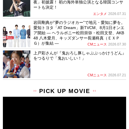
夜」初披露！ 初の海外単独公演となる韓国コンサ
ートも決定！
エンタメ
2026.07.31
岩田剛典が”夢のラジオカー”で地元・愛知に夢を。
愛知トヨタ「AT Dream」新TVCM、8月1日オンエ
ア開始 ― ヘラルボニー松田崇弥・松田文登、AKB
48 八木愛月、キッズダンサー長瀬柊真（ＥＸＰ
Ｇ）が集結 ―
CMニュース
2026.07.30
上戸彩さんが『鬼おろし豚しゃぶぶっかけうどん』
をつるりで「鬼おいしい！」
CMニュース
2026.07.21
PICK UP MOVIE