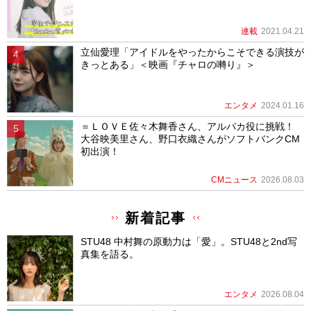
連載
2021.04.21
立仙愛理「アイドルをやったからこそできる演技が
きっとある」＜映画『チャロの囀り』＞
エンタメ
2024.01.16
＝ＬＯＶＥ佐々木舞香さん、アルパカ役に挑戦！
大谷映美里さん、野口衣織さんがソフトバンクCM
初出演！
CMニュース
2026.08.03
新着記事
STU48 中村舞の原動力は「愛」。STU48と2nd写
真集を語る。
エンタメ
2026.08.04