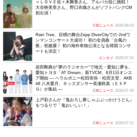
＝ＬＯＶＥ佐々木舞香さん、アルパカ役に挑戦！
大谷映美里さん、野口衣織さんがソフトバンクCM
初出演！
CMニュース
2026.08.03
Rain Tree、目標の舞台Zepp DiverCityでの 2ndワ
ンマンコンサート大成功！ 初の全員曲「台風の
夜」初披露！ 初の海外単独公演となる韓国コンサ
ートも決定！
エンタメ
2026.07.31
岩田剛典が”夢のラジオカー”で地元・愛知に夢を。
愛知トヨタ「AT Dream」新TVCM、8月1日オンエ
ア開始 ― ヘラルボニー松田崇弥・松田文登、AKB
48 八木愛月、キッズダンサー長瀬柊真（ＥＸＰ
Ｇ）が集結 ―
CMニュース
2026.07.30
上戸彩さんが『鬼おろし豚しゃぶぶっかけうどん』
をつるりで「鬼おいしい！」
CMニュース
2026.07.21