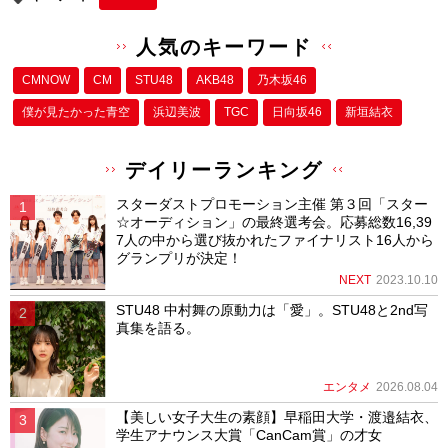
人気のキーワード
CMNOW
CM
STU48
AKB48
乃木坂46
僕が⾒たかった⻘空
浜辺美波
TGC
日向坂46
新垣結衣
デイリーランキング
スターダストプロモーション主催 第３回「スター
☆オーディション」の最終選考会。応募総数16,39
7人の中から選び抜かれたファイナリスト16人から
グランプリが決定！
NEXT
2023.10.10
STU48 中村舞の原動力は「愛」。STU48と2nd写
真集を語る。
エンタメ
2026.08.04
【美しい女子大生の素顔】早稲田大学・渡邉結衣、
学生アナウンス大賞「CanCam賞」の才女