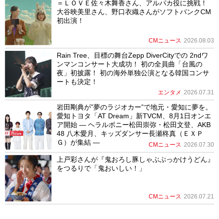
＝ＬＯＶＥ佐々木舞香さん、アルパカ役に挑戦！
大谷映美里さん、野口衣織さんがソフトバンクCM
初出演！
CMニュース
2026.08.03
Rain Tree、目標の舞台Zepp DiverCityでの 2ndワ
ンマンコンサート大成功！ 初の全員曲「台風の
夜」初披露！ 初の海外単独公演となる韓国コンサ
ートも決定！
エンタメ
2026.07.31
岩田剛典が”夢のラジオカー”で地元・愛知に夢を。
愛知トヨタ「AT Dream」新TVCM、8月1日オンエ
ア開始 ― ヘラルボニー松田崇弥・松田文登、AKB
48 八木愛月、キッズダンサー長瀬柊真（ＥＸＰ
Ｇ）が集結 ―
CMニュース
2026.07.30
上戸彩さんが『鬼おろし豚しゃぶぶっかけうどん』
をつるりで「鬼おいしい！」
CMニュース
2026.07.21