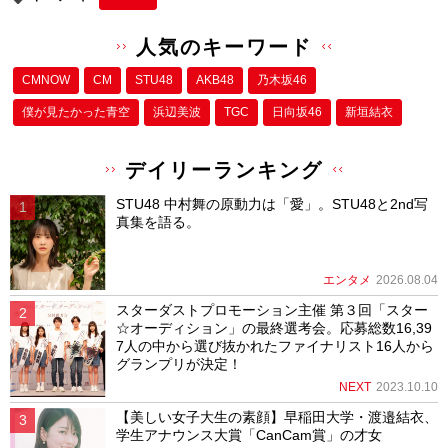
人気のキーワード
CMNOW
CM
STU48
AKB48
乃木坂46
僕が⾒たかった⻘空
浜辺美波
TGC
日向坂46
新垣結衣
デイリーランキング
STU48 中村舞の原動力は「愛」。STU48と2nd写
真集を語る。
エンタメ
2026.08.04
スターダストプロモーション主催 第３回「スター
☆オーディション」の最終選考会。応募総数16,39
7人の中から選び抜かれたファイナリスト16人から
グランプリが決定！
NEXT
2023.10.10
【美しい女子大生の素顔】早稲田大学・渡邉結衣、
学生アナウンス大賞「CanCam賞」の才女