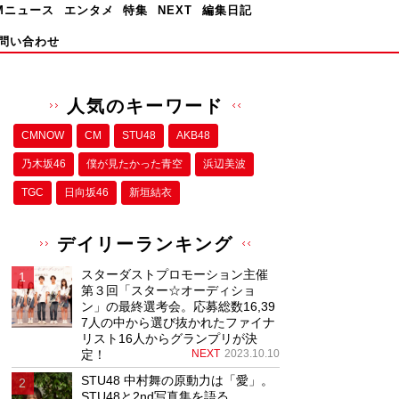
Mニュース
エンタメ
特集
NEXT
編集日記
問い合わせ
人気のキーワード
CMNOW
CM
STU48
AKB48
乃木坂46
僕が⾒たかった⻘空
浜辺美波
TGC
日向坂46
新垣結衣
デイリーランキング
スターダストプロモーション主催
第３回「スター☆オーディショ
ン」の最終選考会。応募総数16,39
7人の中から選び抜かれたファイナ
リスト16人からグランプリが決
定！
NEXT
2023.10.10
STU48 中村舞の原動力は「愛」。
STU48と2nd写真集を語る。