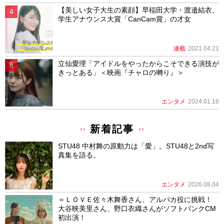
【美しい女子大生の素顔】早稲田大学・渡邉結衣、
学生アナウンス大賞「CanCam賞」の才女
連載
2021.04.21
立仙愛理「アイドルをやったからこそできる演技が
きっとある」＜映画『チャロの囀り』＞
エンタメ
2024.01.16
新着記事
STU48 中村舞の原動力は「愛」。STU48と2nd写
真集を語る。
エンタメ
2026.08.04
＝ＬＯＶＥ佐々木舞香さん、アルパカ役に挑戦！
大谷映美里さん、野口衣織さんがソフトバンクCM
初出演！