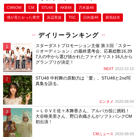
CMNOW
CM
STU48
AKB48
乃木坂46
僕が⾒たかった⻘空
浜辺美波
TGC
日向坂46
新垣結衣
デイリーランキング
スターダストプロモーション主催 第３回「スター
☆オーディション」の最終選考会。応募総数16,39
7人の中から選び抜かれたファイナリスト16人から
グランプリが決定！
NEXT
2023.10.10
STU48 中村舞の原動力は「愛」。STU48と2nd写
真集を語る。
エンタメ
2026.08.04
＝ＬＯＶＥ佐々木舞香さん、アルパカ役に挑戦！
大谷映美里さん、野口衣織さんがソフトバンクCM
初出演！
CMニュース
2026.08.03