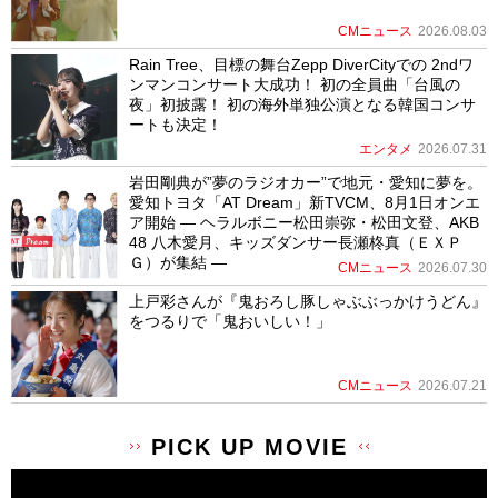
CMニュース
2026.08.03
Rain Tree、目標の舞台Zepp DiverCityでの 2ndワ
ンマンコンサート大成功！ 初の全員曲「台風の
夜」初披露！ 初の海外単独公演となる韓国コンサ
ートも決定！
エンタメ
2026.07.31
岩田剛典が”夢のラジオカー”で地元・愛知に夢を。
愛知トヨタ「AT Dream」新TVCM、8月1日オンエ
ア開始 ― ヘラルボニー松田崇弥・松田文登、AKB
48 八木愛月、キッズダンサー長瀬柊真（ＥＸＰ
Ｇ）が集結 ―
CMニュース
2026.07.30
上戸彩さんが『鬼おろし豚しゃぶぶっかけうどん』
をつるりで「鬼おいしい！」
CMニュース
2026.07.21
PICK UP MOVIE