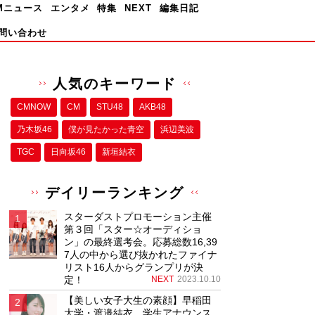
Mニュース
エンタメ
特集
NEXT
編集日記
問い合わせ
人気のキーワード
CMNOW
CM
STU48
AKB48
乃木坂46
僕が⾒たかった⻘空
浜辺美波
TGC
日向坂46
新垣結衣
デイリーランキング
スターダストプロモーション主催
第３回「スター☆オーディショ
ン」の最終選考会。応募総数16,39
7人の中から選び抜かれたファイナ
リスト16人からグランプリが決
定！
NEXT
2023.10.10
【美しい女子大生の素顔】早稲田
大学・渡邉結衣、学生アナウンス