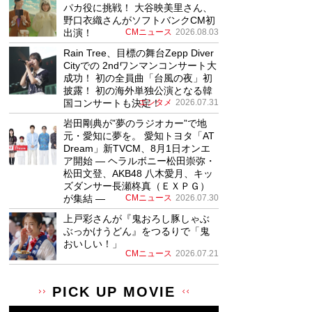
パカ役に挑戦！ 大谷映美里さん、
野口衣織さんがソフトバンクCM初
出演！
CMニュース
2026.08.03
Rain Tree、目標の舞台Zepp Diver
Cityでの 2ndワンマンコンサート大
成功！ 初の全員曲「台風の夜」初
披露！ 初の海外単独公演となる韓
国コンサートも決定！
エンタメ
2026.07.31
岩田剛典が”夢のラジオカー”で地
元・愛知に夢を。 愛知トヨタ「AT
Dream」新TVCM、8月1日オンエ
ア開始 ― ヘラルボニー松田崇弥・
松田文登、AKB48 八木愛月、キッ
ズダンサー長瀬柊真（ＥＸＰＧ）
が集結 ―
CMニュース
2026.07.30
上戸彩さんが『鬼おろし豚しゃぶ
ぶっかけうどん』をつるりで「鬼
おいしい！」
CMニュース
2026.07.21
PICK UP MOVIE