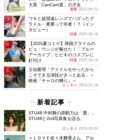
大賞「CanCam賞」の才女
連載
2021.04.21
ワキと超望遠レンズでバズったグ
ラドル・累累って何者！？（イン
タビュー）
特集
2025.06.16
【2025夏コミケ】韓国グラドルの
ピョ・ウンジが魅せた！「ブルー
アーカイブ」ヒビキのコスプレに
釘付け
特集
2025.08.19
立仙愛理「アイドルをやったから
こそできる演技がきっとある」＜
映画『チャロの囀り』＞
エンタメ
2024.01.16
新着記事
STU48 中村舞の原動力は「愛」。
STU48と2nd写真集を語る。
エンタメ
2026.08.04
＝ＬＯＶＥ佐々木舞香さん、アル