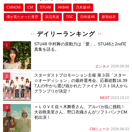
CMNOW
CM
STU48
AKB48
乃木坂46
僕が⾒たかった⻘空
浜辺美波
TGC
日向坂46
新垣結衣
デイリーランキング
STU48 中村舞の原動力は「愛」。STU48と2nd写
真集を語る。
エンタメ
2026.08.04
スターダストプロモーション主催 第３回「スター
☆オーディション」の最終選考会。応募総数16,39
7人の中から選び抜かれたファイナリスト16人から
グランプリが決定！
NEXT
2023.10.10
＝ＬＯＶＥ佐々木舞香さん、アルパカ役に挑戦！
大谷映美里さん、野口衣織さんがソフトバンクCM
初出演！
CMニュース
2026.08.03