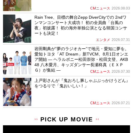
CMニュース
2026.08.03
Rain Tree、目標の舞台Zepp DiverCityでの 2ndワ
ンマンコンサート大成功！ 初の全員曲「台風の
夜」初披露！ 初の海外単独公演となる韓国コンサ
ートも決定！
エンタメ
2026.07.31
岩田剛典が”夢のラジオカー”で地元・愛知に夢を。
愛知トヨタ「AT Dream」新TVCM、8月1日オンエ
ア開始 ― ヘラルボニー松田崇弥・松田文登、AKB
48 八木愛月、キッズダンサー長瀬柊真（ＥＸＰ
Ｇ）が集結 ―
CMニュース
2026.07.30
上戸彩さんが『鬼おろし豚しゃぶぶっかけうどん』
をつるりで「鬼おいしい！」
CMニュース
2026.07.21
PICK UP MOVIE