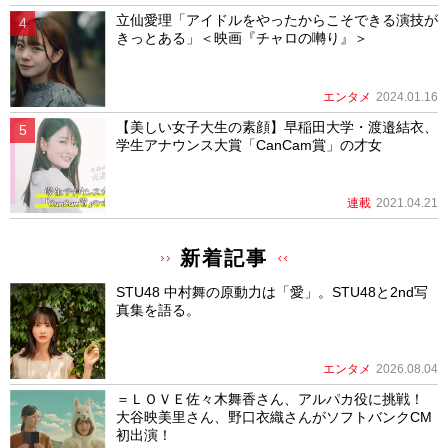
立仙愛理「アイドルをやったからこそできる演技が
きっとある」＜映画『チャロの囀り』＞
エンタメ
2024.01.16
【美しい女子大生の素顔】早稲田大学・渡邉結衣、
学生アナウンス大賞「CanCam賞」の才女
連載
2021.04.21
新着記事
STU48 中村舞の原動力は「愛」。STU48と2nd写
真集を語る。
エンタメ
2026.08.04
＝ＬＯＶＥ佐々木舞香さん、アルパカ役に挑戦！
大谷映美里さん、野口衣織さんがソフトバンクCM
初出演！