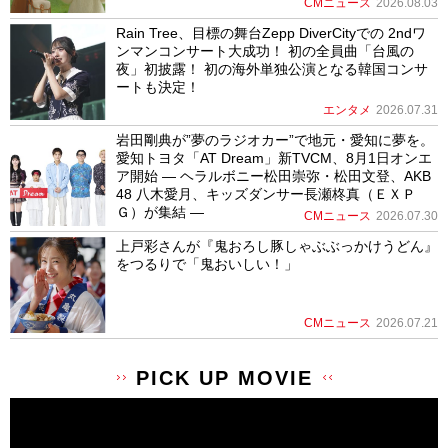
CMニュース
2026.08.03
Rain Tree、目標の舞台Zepp DiverCityでの 2ndワ
ンマンコンサート大成功！ 初の全員曲「台風の
夜」初披露！ 初の海外単独公演となる韓国コンサ
ートも決定！
エンタメ
2026.07.31
岩田剛典が”夢のラジオカー”で地元・愛知に夢を。
愛知トヨタ「AT Dream」新TVCM、8月1日オンエ
ア開始 ― ヘラルボニー松田崇弥・松田文登、AKB
48 八木愛月、キッズダンサー長瀬柊真（ＥＸＰ
Ｇ）が集結 ―
CMニュース
2026.07.30
上戸彩さんが『鬼おろし豚しゃぶぶっかけうどん』
をつるりで「鬼おいしい！」
CMニュース
2026.07.21
PICK UP MOVIE