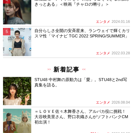
きっとある」＜映画『チャロの囀り』＞
エンタメ
2024.01.16
自分らしさ全開の安斉星来、ランウェイで輝くカリ
スマ性「マイナビ TGC 2022 SPRING/SUMMER」
エンタメ
2022.03.28
新着記事
STU48 中村舞の原動力は「愛」。STU48と2nd写
真集を語る。
エンタメ
2026.08.04
＝ＬＯＶＥ佐々木舞香さん、アルパカ役に挑戦！
大谷映美里さん、野口衣織さんがソフトバンクCM
初出演！