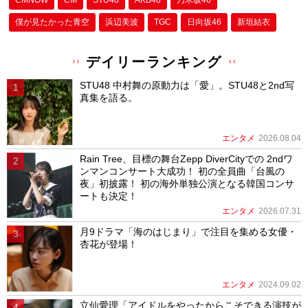
CMNOW
CM
STU48
AKB48
乃木坂46
僕が⾒たかった⻘空
浜辺美波
TGC
日向坂46
新垣結衣
デイリーランキング
STU48 中村舞の原動力は「愛」。STU48と2nd写
真集を語る。
エンタメ
2026.08.04
Rain Tree、目標の舞台Zepp DiverCityでの 2ndワ
ンマンコンサート大成功！ 初の全員曲「台風の
夜」初披露！ 初の海外単独公演となる韓国コンサ
ートも決定！
エンタメ
2026.07.31
月9ドラマ「海のはじまり」で注目を集める女優・
杏花が登場！
エンタメ
2024.09.02
立仙愛理「アイドルをやったからこそできる演技が