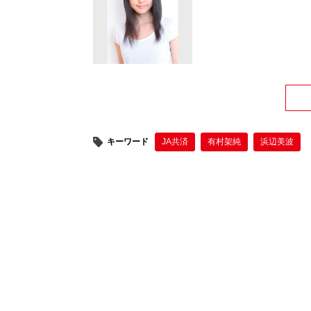
キーワード
JA共済
有村架純
浜辺美波