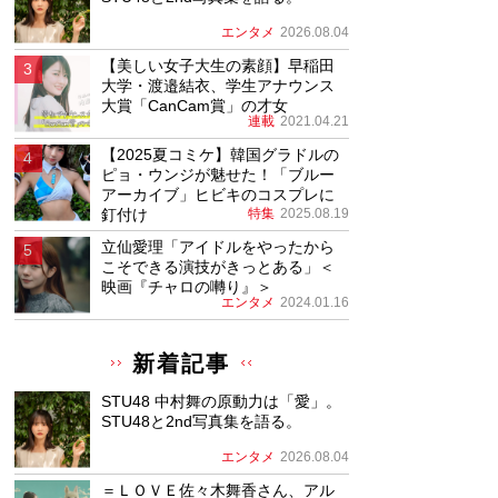
エンタメ
2026.08.04
【美しい女子大生の素顔】早稲田
大学・渡邉結衣、学生アナウンス
大賞「CanCam賞」の才女
連載
2021.04.21
【2025夏コミケ】韓国グラドルの
ピョ・ウンジが魅せた！「ブルー
アーカイブ」ヒビキのコスプレに
釘付け
特集
2025.08.19
立仙愛理「アイドルをやったから
こそできる演技がきっとある」＜
映画『チャロの囀り』＞
エンタメ
2024.01.16
新着記事
STU48 中村舞の原動力は「愛」。
STU48と2nd写真集を語る。
エンタメ
2026.08.04
＝ＬＯＶＥ佐々木舞香さん、アル