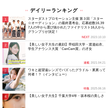
デイリーランキング
スターダストプロモーション主催 第３回「スター
☆オーディション」の最終選考会。応募総数16,39
7人の中から選び抜かれたファイナリスト16人から
グランプリが決定！
NEXT
2023.10.10
【美しい女子大生の素顔】早稲田大学・渡邉結衣、
学生アナウンス大賞「CanCam賞」の才女
連載
2021.04.21
ワキと超望遠レンズでバズったグラドル・累累って
何者！？（インタビュー）
特集
2025.06.16
【美しい女子大生】千葉大学4年・坂本桜の美しさ