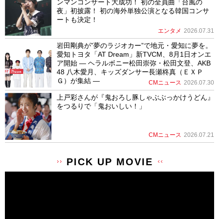
ンマンコンサート大成功！ 初の全員曲「台風の
夜」初披露！ 初の海外単独公演となる韓国コンサ
ートも決定！
エンタメ
2026.07.31
岩田剛典が”夢のラジオカー”で地元・愛知に夢を。
愛知トヨタ「AT Dream」新TVCM、8月1日オンエ
ア開始 ― ヘラルボニー松田崇弥・松田文登、AKB
48 八木愛月、キッズダンサー長瀬柊真（ＥＸＰ
Ｇ）が集結 ―
CMニュース
2026.07.30
上戸彩さんが『鬼おろし豚しゃぶぶっかけうどん』
をつるりで「鬼おいしい！」
CMニュース
2026.07.21
PICK UP MOVIE