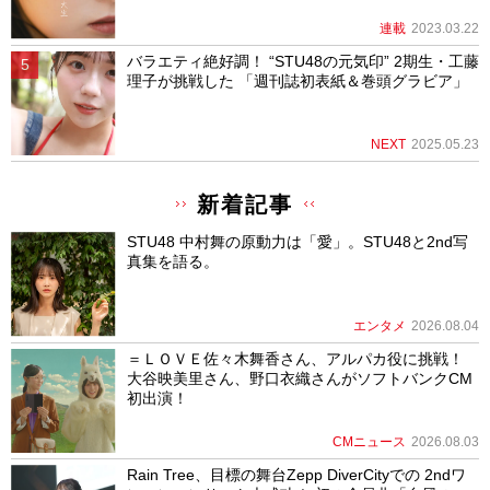
連載
2023.03.22
バラエティ絶好調！ “STU48の元気印” 2期生・工藤
理子が挑戦した 「週刊誌初表紙＆巻頭グラビア」
NEXT
2025.05.23
新着記事
STU48 中村舞の原動力は「愛」。STU48と2nd写
真集を語る。
エンタメ
2026.08.04
＝ＬＯＶＥ佐々木舞香さん、アルパカ役に挑戦！
大谷映美里さん、野口衣織さんがソフトバンクCM
初出演！
CMニュース
2026.08.03
Rain Tree、目標の舞台Zepp DiverCityでの 2ndワ