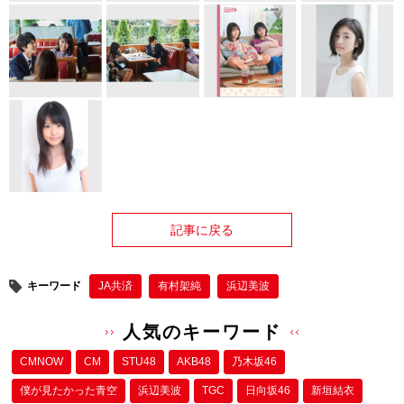
記事に戻る
キーワード
JA共済
有村架純
浜辺美波
人気のキーワード
CMNOW
CM
STU48
AKB48
乃木坂46
僕が⾒たかった⻘空
浜辺美波
TGC
日向坂46
新垣結衣