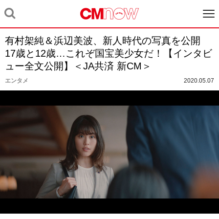
有村架純＆浜辺美波、新人時代の写真を公開
17歳と12歳…これぞ国宝美少女だ！【インタビ
ュー全文公開】＜JA共済 新CM＞
エンタメ
2020.05.07