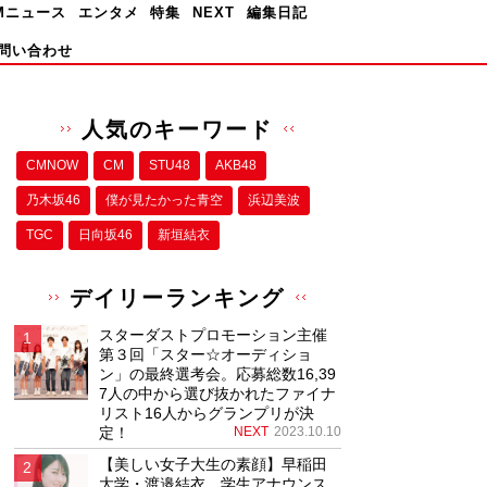
Mニュース
エンタメ
特集
NEXT
編集日記
問い合わせ
人気のキーワード
CMNOW
CM
STU48
AKB48
乃木坂46
僕が⾒たかった⻘空
浜辺美波
TGC
日向坂46
新垣結衣
デイリーランキング
スターダストプロモーション主催
第３回「スター☆オーディショ
ン」の最終選考会。応募総数16,39
7人の中から選び抜かれたファイナ
リスト16人からグランプリが決
定！
NEXT
2023.10.10
【美しい女子大生の素顔】早稲田
大学・渡邉結衣、学生アナウンス