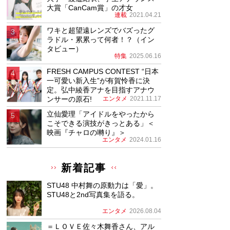
大賞「CanCam賞」の才女
連載
2021.04.21
ワキと超望遠レンズでバズったグ
ラドル・累累って何者！？（イン
タビュー）
特集
2025.06.16
FRESH CAMPUS CONTEST “日本
一可愛い新入生”が有賀怜香に決
定。弘中綾香アナを目指すアナウ
ンサーの原石!
エンタメ
2021.11.17
立仙愛理「アイドルをやったから
こそできる演技がきっとある」＜
映画『チャロの囀り』＞
エンタメ
2024.01.16
新着記事
STU48 中村舞の原動力は「愛」。
STU48と2nd写真集を語る。
エンタメ
2026.08.04
＝ＬＯＶＥ佐々木舞香さん、アル