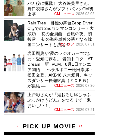
パカ役に挑戦！ 大谷映美里さん、
野口衣織さんがソフトバンクCM初
出演！
CMニュース
2026.08.03
Rain Tree、目標の舞台Zepp Diver
Cityでの 2ndワンマンコンサート大
成功！ 初の全員曲「台風の夜」初
披露！ 初の海外単独公演となる韓
国コンサートも決定！
エンタメ
2026.07.31
岩田剛典が”夢のラジオカー”で地
元・愛知に夢を。 愛知トヨタ「AT
Dream」新TVCM、8月1日オンエ
ア開始 ― ヘラルボニー松田崇弥・
松田文登、AKB48 八木愛月、キッ
ズダンサー長瀬柊真（ＥＸＰＧ）
が集結 ―
CMニュース
2026.07.30
上戸彩さんが『鬼おろし豚しゃぶ
ぶっかけうどん』をつるりで「鬼
おいしい！」
CMニュース
2026.07.21
PICK UP MOVIE