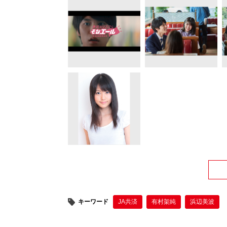
キーワード
JA共済
有村架純
浜辺美波