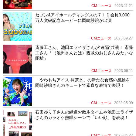
CMニュース
2023.11.21
セブン&アイホールディングスの７ｉＤ会員3,000
万人突破記念ムービーに岡崎紗絵が出演
CMニュース
2023.09.27
斎藤工さん、池田エライザさんが“遠隔”共演！ 斎藤
工さん「（池田さんとは）親戚のおじさんみたいな
距離」
CMニュース
2023.09.11
「やわもちアイス 抹茶氷」の新たな食感の感動を
岡崎紗絵さんのキュートで素直な表情で表現！
CMニュース
2023.05.09
石田ゆり子さんの緑道お散歩タイムや池田エライザ
さんのカラオケ熱唱シーンで「いい顔」を表現！
CMニュース
2023.04.27