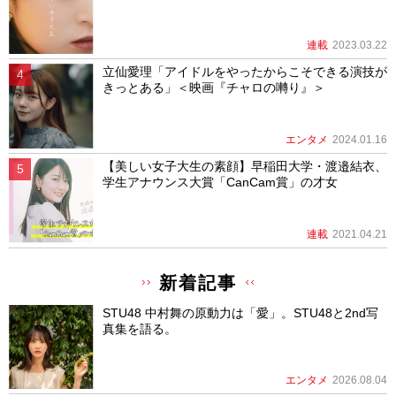
連載
2023.03.22
立仙愛理「アイドルをやったからこそできる演技が
きっとある」＜映画『チャロの囀り』＞
エンタメ
2024.01.16
【美しい女子大生の素顔】早稲田大学・渡邉結衣、
学生アナウンス大賞「CanCam賞」の才女
連載
2021.04.21
新着記事
STU48 中村舞の原動力は「愛」。STU48と2nd写
真集を語る。
エンタメ
2026.08.04