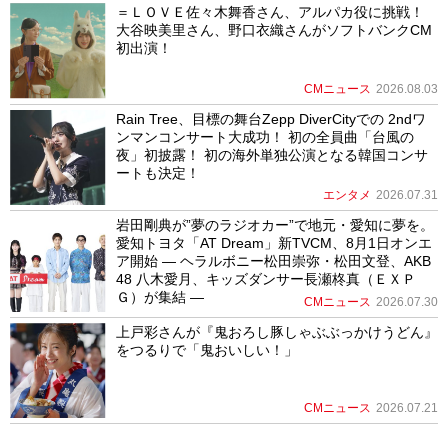
＝ＬＯＶＥ佐々木舞香さん、アルパカ役に挑戦！
大谷映美里さん、野口衣織さんがソフトバンクCM
初出演！
CMニュース
2026.08.03
Rain Tree、目標の舞台Zepp DiverCityでの 2ndワ
ンマンコンサート大成功！ 初の全員曲「台風の
夜」初披露！ 初の海外単独公演となる韓国コンサ
ートも決定！
エンタメ
2026.07.31
岩田剛典が”夢のラジオカー”で地元・愛知に夢を。
愛知トヨタ「AT Dream」新TVCM、8月1日オンエ
ア開始 ― ヘラルボニー松田崇弥・松田文登、AKB
48 八木愛月、キッズダンサー長瀬柊真（ＥＸＰ
Ｇ）が集結 ―
CMニュース
2026.07.30
上戸彩さんが『鬼おろし豚しゃぶぶっかけうどん』
をつるりで「鬼おいしい！」
CMニュース
2026.07.21