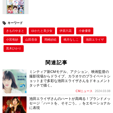
k
キーワード
きものやまと
ゆかたと美少女
伊原六花
小倉優香
小宮有紗
山田杏奈
岡崎紗絵
桃月なしこ
池田エライザ
黒木ひかり
関連記事
ミンティア新CMモデル、アクション、映画監督の
撮影現場からドライブ、カラオケのプライベートシ
ョットまで多彩な池田エライザさんをドキュメント
タッチで描く。
CMニュース
2024.03.08
池田エライザさんのハートが高鳴る！ブランドメッ
セージ「ハートを、そそごう。」をエモーショナル
に表現