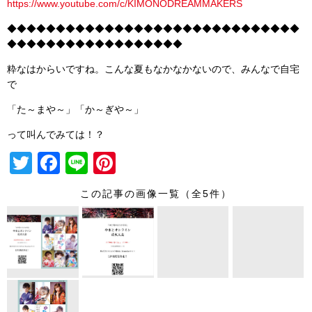
https://www.youtube.com/c/KIMONODREAMMAKERS
◆◆◆◆◆◆◆◆◆◆◆◆◆◆◆◆◆◆◆◆◆◆◆◆◆◆◆◆◆◆
◆◆◆◆◆◆◆◆◆◆◆◆◆◆◆◆◆◆
粋なはからいですね。こんな夏もなかなかないので、みんなで自宅
で
「た～まや～」「か～ぎや～」
って叫んでみては！？
T
F
Li
Pi
wi
a
n
nt
この記事の画像一覧（全5件）
tt
c
e
er
er
e
e
b
st
o
o