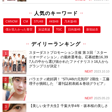
人気のキーワード
CMNOW
CM
STU48
AKB48
乃木坂46
僕が⾒たかった⻘空
浜辺美波
TGC
日向坂46
新垣結衣
デイリーランキング
スターダストプロモーション主催 第３回「スター
☆オーディション」の最終選考会。応募総数16,39
7人の中から選び抜かれたファイナリスト16人から
グランプリが決定！
NEXT
2023.10.10
バラエティ絶好調！ “STU48の元気印” 2期生・工藤
理子が挑戦した 「週刊誌初表紙＆巻頭グラビア」
NEXT
2025.05.23
【美しい女子大生】千葉大学4年・坂本桜の美しさ