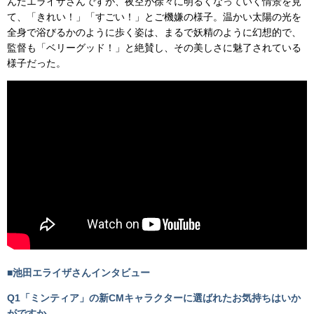
んだエライザさんですが、夜空が徐々に明るくなっていく情景を見
て、「きれい！」「すごい！」とご機嫌の様子。温かい太陽の光を
全身で浴びるかのように歩く姿は、まるで妖精のように幻想的で、
監督も「ベリーグッド！」と絶賛し、その美しさに魅了されている
様子だった。
■
池田エライザさんインタビュー
Q1
「ミンティア」の新CMキャラクターに選ばれたお気持ちはいか
がですか。