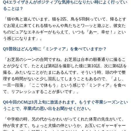
Q4
エライザさんがポジティブな気持ちになりたい時によく行ってい
ることは？
「猫や鳥と遊んでいます。猫を2匹、鳥を5羽飼っていて、帰るとす
ぐお迎えに来てくれる猫ちゃんや鳥たちとワ―ッと遊ぶと、彼女た
ちのピュアなエネルギーがもらえて、いつも『あー、幸せ！』とい
う感じになります」。
Q5
普段はどんな時に「ミンティア」を食べていますか？
「お芝居のシーンの合間ですね。お芝居は台本の順番通りに撮るこ
とが少なくて、たとえば第8話を撮影した後に第10話、次に第6話を
撮る、みたいなことがたまにあるんです。そういう時、頭の中で整
理する時間がないと少し混乱してしまうこともあるので、「よし、
一旦一段落」「ここで休もう」という感じで「ミンティア」を食べ
て、リフレッシュすることが多いです」。
Q6
今回のCMは3月上旬に放送されます。もうすぐ卒業シーズンとい
うことで、卒業式の思い出をお聞かせください。
「中学校の時、兄の代からかわいがってくれた体育の先生がいて、
仲が良すぎて、ちょっと犬猿の仲というか、お互いにギャーギャー