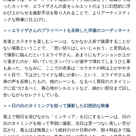
ったカットや、エライザさんの姿をシルエットのように幻想的に浮
かび上がらせる撮影手法を取り入れることで、よりアーティスティ
ックな映像に仕上げた。
＞＞エライザさんのプライベートを反映した洋服のコーディネート
友達とカラオケを楽しむシーンは、なかなか人前で披露することが
ない場面ということで、「思い切りはしゃいじゃおう」と意気込ん
で撮影に臨んだというエライザさん。あまりにもテンションが上が
り過ぎたのか、叩いていたタンバリンが途中で壊れてしまうひと幕
もあった。ちなみに、ここでの衣装は「カラオケの時は上がややタ
イト目で、下は少しワイドな感じが多い」という、エライザさん自
身の声を反映したもの。他のシーンも、なるべく普段のスタイリン
グに近づけるべく、着心地やシルエットなど、細かい部分まで話し
合いながらセレクトしている。
＞＞日の出のタイミングを狙って撮影した幻想的な映像
屋上で朝日を浴びながら「ミンティア」を口にするシーンは、日の
出のタイミングを狙って早朝に撮影。当日は雲一つない美しい空が
広がり、風もほぼ無風という絶好のロケ日和の中、朝４時起きで臨