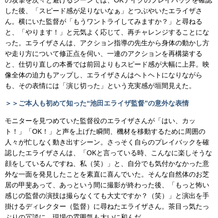
した後、「スピード感が足りないなぁ」とつぶやいたエライザさ
ん。横にいた監督が「もうワントライしてみますか？」と尋ねる
と、「やります！」と元気よく応じて、再チャレンジすることにな
った。エライザさんは、アクション指導の先生から身体の動かし方
や走り方について修正点を伺い、一連のアクションを再構築する
と、仕切り直しの本番では前回よりもスピード感が大幅に上昇。映
像全体の迫力もアップし、エライザさんはヘトヘトになりながら
も、その表情には「演じ切った」という充実感が垣間見えた。
＞＞ご本人も初めて知った“池田エライザ監督”の意外な表情
モニターを見つめていた監督役のエライザさんが「はい、カッ
ト！」「OK！」と声を上げた瞬間、機材を移動するために周囲の
人々が忙しなく動き出すシーン。さっそく自らのプレイバックを確
認したエライザさんは、「OKと言っている時、こんなに楽しそうな
顔をしているんですね、私（笑）」と、自分でも気付かなかった意
外な一面を発見したことを素直に喜んでいた。そんな自然体のお芝
居の甲斐あって、あっという間に撮影が終わった後、「もっと怖い
感じの監督の演技は撮らなくても大丈ですか？（笑）」と演出を手
掛けるディレクター（監督）に尋ねたエライザさん。茶目っ気たっ
ぷりの冗談に、現場の雰囲気も大いに和んだ。