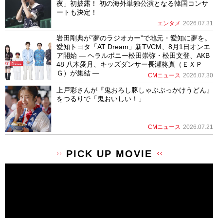
夜」初披露！ 初の海外単独公演となる韓国コンサ
ートも決定！
エンタメ
2026.07.31
岩田剛典が”夢のラジオカー”で地元・愛知に夢を。
愛知トヨタ「AT Dream」新TVCM、8月1日オンエ
ア開始 ― ヘラルボニー松田崇弥・松田文登、AKB
48 八木愛月、キッズダンサー長瀬柊真（ＥＸＰ
Ｇ）が集結 ―
CMニュース
2026.07.30
上戸彩さんが『鬼おろし豚しゃぶぶっかけうどん』
をつるりで「鬼おいしい！」
CMニュース
2026.07.21
PICK UP MOVIE