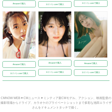
ヨドバシ.comで購入
Amazonで購入
ヨドバシ.comで購入
Amazonで購入
Amazonで購入
Amazonで購入
ヨドバシ.comで購入
ヨドバシ.comで購入
ヨドバシ.comで購入
CMNOW WEB
>
CMニュース
>
ミンティア新CMモデル、アクション、映画監督の
撮影現場からドライブ、カラオケのプライベートショットまで多彩な池田エライザ
さんをドキュメントタッチで描く。