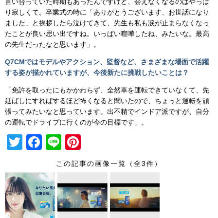
言い合っていた時期もあったんですけど、会えなくなるのはやっぱ
り寂しくて。卒業式の時に「ありがとうございます、お世話になり
ました」と挨拶したら泣けてきて、先生も私も涙が止まらなくなっ
たことが良い思い出ですね。いっぱい喧嘩したね、みたいな。最高
の先生だったなと思います」。
Q7CM
ではモデルやアクション、監督など、さまざまな場面で活躍
する姿が描かれていますが、今後新たに挑戦したいことは？
「免許を取ったにもかかわらず、全然車を運転できていなくて、先
延ばしにすればするほど怖くなると聞いたので、ちょっと運転を頑
張ってみたいなと思っています。出不精でインドア派ですが、自分
の運転でドライブに行くのが今の目標です」。
T
F
Li
Pi
wi
a
n
nt
この記事の画像一覧（全3件）
tt
c
e
er
er
e
e
b
st