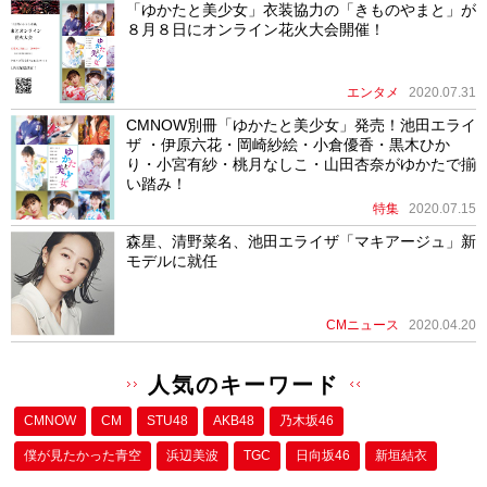
「ゆかたと美少女」衣装協力の「きものやまと」が
８月８日にオンライン花火大会開催！
エンタメ
2020.07.31
CMNOW別冊「ゆかたと美少女」発売！池田エライ
ザ ・伊原六花・岡崎紗絵・小倉優香・黒木ひか
り・小宮有紗・桃月なしこ・山田杏奈がゆかたで揃
い踏み！
特集
2020.07.15
森星、清野菜名、池田エライザ「マキアージュ」新
モデルに就任
CMニュース
2020.04.20
人気のキーワード
CMNOW
CM
STU48
AKB48
乃木坂46
僕が⾒たかった⻘空
浜辺美波
TGC
日向坂46
新垣結衣