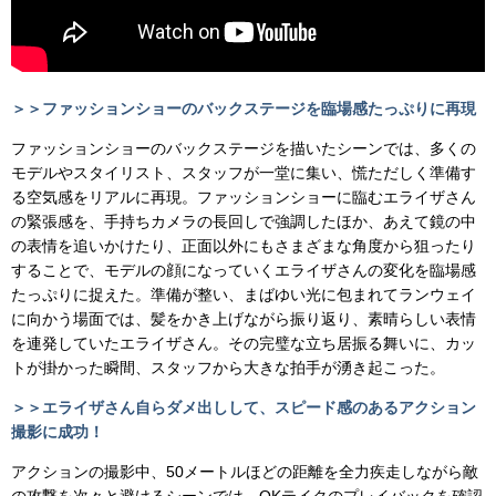
＞＞ファッションショーのバックステージを臨場感たっぷりに再現
ファッションショーのバックステージを描いたシーンでは、多くの
モデルやスタイリスト、スタッフが一堂に集い、慌ただしく準備す
る空気感をリアルに再現。ファッションショーに臨むエライザさん
の緊張感を、手持ちカメラの長回しで強調したほか、あえて鏡の中
の表情を追いかけたり、正面以外にもさまざまな角度から狙ったり
することで、モデルの顔になっていくエライザさんの変化を臨場感
たっぷりに捉えた。準備が整い、まばゆい光に包まれてランウェイ
に向かう場面では、髪をかき上げながら振り返り、素晴らしい表情
を連発していたエライザさん。その完璧な立ち居振る舞いに、カッ
トが掛かった瞬間、スタッフから大きな拍手が湧き起こった。
＞＞エライザさん自らダメ出しして、スピード感のあるアクション
撮影に成功！
アクションの撮影中、50メートルほどの距離を全力疾走しながら敵
の攻撃を次々と避けるシーンでは、OKテイクのプレイバックを確認