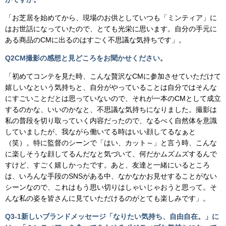
「お芝居を始めてから、現場のお供としていつも「ミンティア」に
はお世話になっていたので、とても光栄に思います。自分の手元に
ある商品のCMに出るのはすごく不思議な気持ちです」。
Q2CM
撮影の感想と見どころをお聞かせください。
「初めてコンテを見た時、こんな贅沢なCMに参加させていただけて
嬉しいなという気持ちと、自分がやっていることは自分ではそんな
にすごいことだとは思っていないので、それが一本のCMとして成立
するのかな、いいのかなと、不思議な気持ちになりました。撮影は
私の普段を切り取っていく内容だったので、なるべく自然体を意識
していましたが、我ながら働いてる時はいい顔してるなぁと
（笑）。特に監督のシーンで「はい、カット～」と言う時、こんな
に楽しそうな顔してるんだなと気づいて、何だかムズムズするんで
すけど、すごく嬉しかったです。あと、友達と一緒にいるところ
は、いろんな手段のSNSがある中、なかなかお見せすることがない
シーンなので、これはもう思い切りはしゃいじゃおうと思って。そ
んな私の姿を皆さんに見ていただけるのがとても楽しみです」。
Q3-1
新しいブランドメッセージ「なりたい気持ち、自由自在。」に