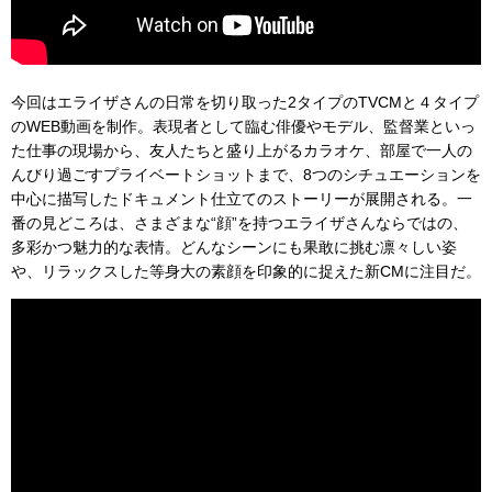
今回はエライザさんの日常を切り取った2タイプのTVCMと４タイプ
のWEB動画を制作。表現者として臨む俳優やモデル、監督業といっ
た仕事の現場から、友人たちと盛り上がるカラオケ、部屋で一人の
んびり過ごすプライベートショットまで、8つのシチュエーションを
中心に描写したドキュメント仕立てのストーリーが展開される。一
番の見どころは、さまざまな“顔”を持つエライザさんならではの、
多彩かつ魅力的な表情。どんなシーンにも果敢に挑む凛々しい姿
や、リラックスした等身大の素顔を印象的に捉えた新CMに注目だ。