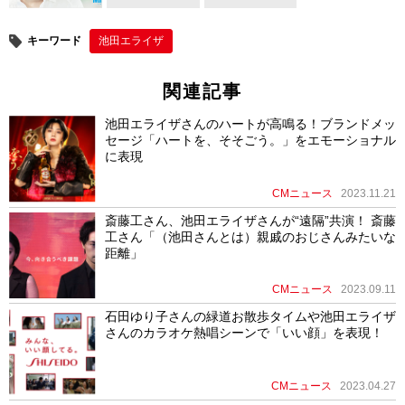
o
o
キーワード
池田エライザ
k
関連記事
池田エライザさんのハートが高鳴る！ブランドメッ
セージ「ハートを、そそごう。」をエモーショナル
に表現
CMニュース
2023.11.21
斎藤工さん、池田エライザさんが“遠隔”共演！ 斎藤
工さん「（池田さんとは）親戚のおじさんみたいな
距離」
CMニュース
2023.09.11
石田ゆり子さんの緑道お散歩タイムや池田エライザ
さんのカラオケ熱唱シーンで「いい顔」を表現！
CMニュース
2023.04.27