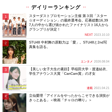
デイリーランキング
スターダストプロモーション主催 第３回「スター
☆オーディション」の最終選考会。応募総数16,39
7人の中から選び抜かれたファイナリスト16人から
グランプリが決定！
NEXT
2023.10.10
STU48 中村舞の原動力は「愛」。STU48と2nd写
真集を語る。
エンタメ
2026.08.04
【美しい女子大生の素顔】早稲田大学・渡邉結衣、
学生アナウンス大賞「CanCam賞」の才女
連載
2021.04.21
立仙愛理「アイドルをやったからこそできる演技が
きっとある」＜映画『チャロの囀り』＞