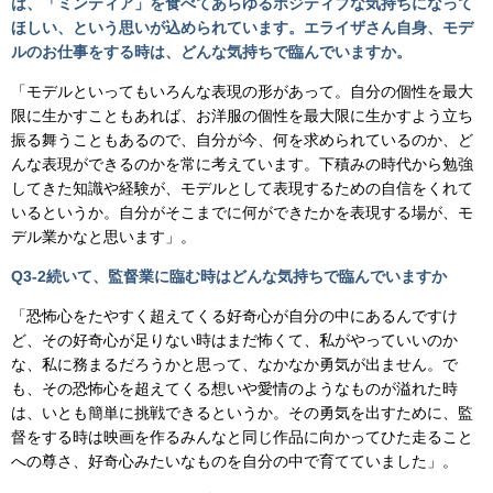
は、「ミンティア」を食べてあらゆるポジティブな気持ちになって
ほしい、という思いが込められています。エライザさん自身、モデ
ルのお仕事をする時は、どんな気持ちで臨んでいますか。
「モデルといってもいろんな表現の形があって。自分の個性を最大
限に生かすこともあれば、お洋服の個性を最大限に生かすよう立ち
振る舞うこともあるので、自分が今、何を求められているのか、ど
んな表現ができるのかを常に考えています。下積みの時代から勉強
してきた知識や経験が、モデルとして表現するための自信をくれて
いるというか。自分がそこまでに何ができたかを表現する場が、モ
デル業かなと思います」。
Q3-2
続いて、監督業に臨む時はどんな気持ちで臨んでいますか
「恐怖心をたやすく超えてくる好奇心が自分の中にあるんですけ
ど、その好奇心が足りない時はまだ怖くて、私がやっていいのか
な、私に務まるだろうかと思って、なかなか勇気が出ません。で
も、その恐怖心を超えてくる想いや愛情のようなものが溢れた時
は、いとも簡単に挑戦できるというか。その勇気を出すために、監
督をする時は映画を作るみんなと同じ作品に向かってひた走ること
への尊さ、好奇心みたいなものを自分の中で育てていました」。