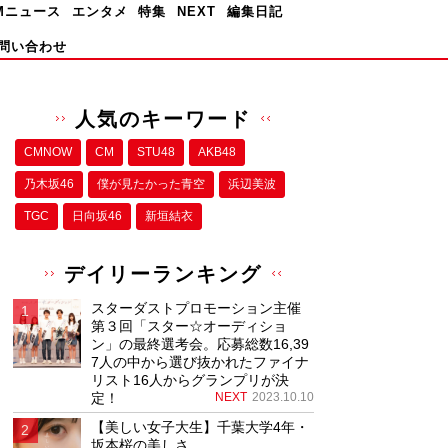
Mニュース
エンタメ
特集
NEXT
編集日記
問い合わせ
人気のキーワード
CMNOW
CM
STU48
AKB48
乃木坂46
僕が⾒たかった⻘空
浜辺美波
TGC
日向坂46
新垣結衣
デイリーランキング
スターダストプロモーション主催
第３回「スター☆オーディショ
ン」の最終選考会。応募総数16,39
7人の中から選び抜かれたファイナ
リスト16人からグランプリが決
定！
NEXT
2023.10.10
【美しい女子大生】千葉大学4年・
坂本桜の美しさ