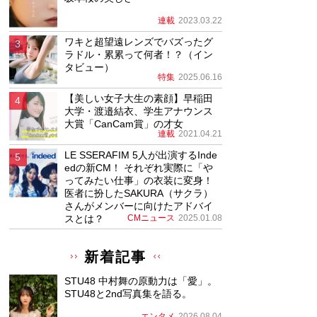
連載
2023.03.22
ワキと超望遠レンズでバズったグ
ラドル・累累って何者！？（イン
タビュー）
特集
2025.06.16
【美しい女子大生の素顔】早稲田
大学・渡邉結衣、学生アナウンス
大賞「CanCam賞」の才女
連載
2021.04.21
LE SSERAFIM 5人が出演するInde
edの新CM！ それぞれ実際に「や
ってみたい仕事」の衣装に変身！
医者に扮したSAKURA（サクラ）
さんがメンバーに向けたアドバイ
スとは？
CMニュース
2025.01.08
新着記事
STU48 中村舞の原動力は「愛」。
STU48と2nd写真集を語る。
エンタメ
2026.08.04