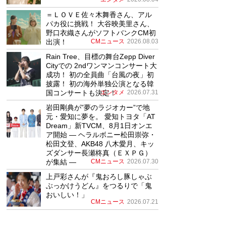
＝ＬＯＶＥ佐々木舞香さん、アル
パカ役に挑戦！ 大谷映美里さん、
野口衣織さんがソフトバンクCM初
出演！
CMニュース
2026.08.03
Rain Tree、目標の舞台Zepp Diver
Cityでの 2ndワンマンコンサート大
成功！ 初の全員曲「台風の夜」初
披露！ 初の海外単独公演となる韓
国コンサートも決定！
エンタメ
2026.07.31
岩田剛典が”夢のラジオカー”で地
元・愛知に夢を。 愛知トヨタ「AT
Dream」新TVCM、8月1日オンエ
ア開始 ― ヘラルボニー松田崇弥・
松田文登、AKB48 八木愛月、キッ
ズダンサー長瀬柊真（ＥＸＰＧ）
が集結 ―
CMニュース
2026.07.30
上戸彩さんが『鬼おろし豚しゃぶ
ぶっかけうどん』をつるりで「鬼
おいしい！」
CMニュース
2026.07.21