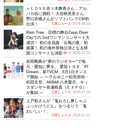
＝ＬＯＶＥ佐々木舞香さん、アル
パカ役に挑戦！ 大谷映美里さん、
野口衣織さんがソフトバンクCM初
出演！
CMニュース
2026.08.03
Rain Tree、目標の舞台Zepp Diver
Cityでの 2ndワンマンコンサート大
成功！ 初の全員曲「台風の夜」初
披露！ 初の海外単独公演となる韓
国コンサートも決定！
エンタメ
2026.07.31
岩田剛典が”夢のラジオカー”で地
元・愛知に夢を。 愛知トヨタ「AT
Dream」新TVCM、8月1日オンエ
ア開始 ― ヘラルボニー松田崇弥・
松田文登、AKB48 八木愛月、キッ
ズダンサー長瀬柊真（ＥＸＰＧ）
が集結 ―
CMニュース
2026.07.30
上戸彩さんが『鬼おろし豚しゃぶ
ぶっかけうどん』をつるりで「鬼
おいしい！」
CMニュース
2026.07.21