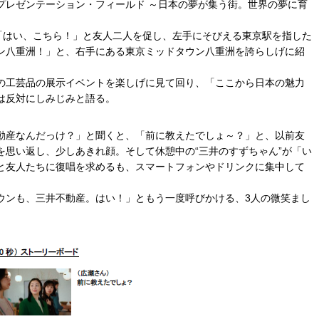
プレゼンテーション・フィールド ～日本の夢が集う街。世界の夢に育
、「はい、こちら！」と友人二人を促し、左手にそびえる東京駅を指した
ン八重洲！」と、右手にある東京ミッドタウン八重洲を誇らしげに紹
の工芸品の展示イベントを楽しげに見て回り、「ここから日本の魅力
は反対にしみじみと語る。
動産なんだっけ？」と聞くと、「前に教えたでしょ～？」と、以前友
を思い返し、少しあきれ顔。そして休憩中の“三井のすずちゃん”が「い
と友人たちに復唱を求めるも、スマートフォンやドリンクに集中して
ウンも、三井不動産。はい！」ともう一度呼びかける、3人の微笑まし