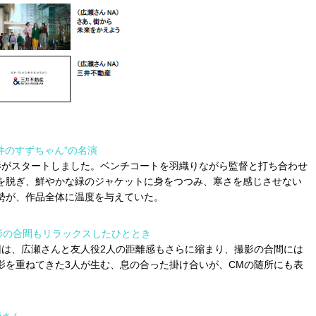
井のすずちゃん”の名演
影がスタートしました。ベンチコートを羽織りながら監督と打ち合わせ
を脱ぎ、鮮やかな緑のジャケットに身をつつみ、寒さを感じさせない
勢が、作品全体に温度を与えていた。
影の合間もリラックスしたひととき
回は、広瀬さんと友人役2人の距離感もさらに縮まり、撮影の合間には
影を重ねてきた3人が生む、息の合った掛け合いが、CMの随所にも表