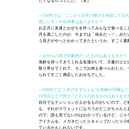
たくなるロゴでした。（笑）
―CM内では「ここから日本の魅力を発信してる
感じたモノや出来事はありますか？
お正月に友達とおせちを作ってみんなで食べるこ
月を過ごしたのが、今までは「休みだ～！」みた
う良さがやっとわかってきたというか。すごく素
―おせちの具で印象的だったものはありますか？
海鮮を持ってきてくれる友達がいて、大量のエビ
取り寄せてくれて、そこでお肉も食べられたり。
られてすごく満足したおせちでした。
―CM内では“三井のすずちゃん”が茶碗や羽織な
日用品などで何かこだわりのあるものはあります
自分でもテンションが上がるものがいいので、ど
も、それがスウェットになろうがどこかちゃんと
ので。誰も見てないのはわかっているけど、ジャ
アイテムを、メガネだったりキャップだったり小
ているかもしれないです。