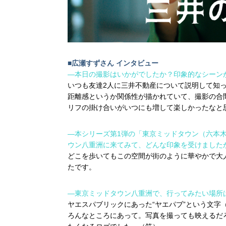
■広瀬すずさん インタビュー
―本日の撮影はいかがでしたか？印象的なシーン
いつも友達2人に三井不動産について説明して知
距離感というか関係性が描かれていて、撮影の合
リフの掛け合いがいつにも増して楽しかったなと
―本シリーズ第1弾の「東京ミッドタウン（六本木
ウン八重洲に来てみて、どんな印象を受けました
どこを歩いてもこの空間が街のように華やかで大
たです。
―東京ミッドタウン八重洲で、行ってみたい場所
ヤエスパブリックにあった“ヤエパブ”という文字
ろんなところにあって。写真を撮っても映えるだ