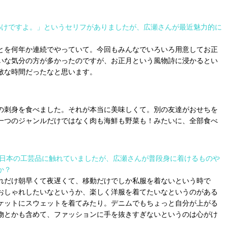
わけですよ。」というセリフがありましたが、広瀬さんが最近魅力的に
とを何年か連続でやっていて。今回もみんなでいろいろ用意してお正
いな気分の方が多かったのですが、お正月という風物詩に浸かるとい
敵な時間だったなと思います。
の刺身を食べました。それが本当に美味しくて。別の友達がおせちを
一つのジャンルだけではなく肉も海鮮も野菜も！みたいに、全部食べ
ど日本の工芸品に触れていましたが、広瀬さんが普段身に着けるものや
か？
れだけ朝早くて夜遅くて、移動だけでしか私服を着ないという時で
おしゃれしたいなというか、楽しく洋服を着てたいなというのがある
ケットにスウェットを着てみたり。デニムでもちょっと自分が上がる
物とかも含めて、ファッションに手を抜きすぎないというのは心がけ