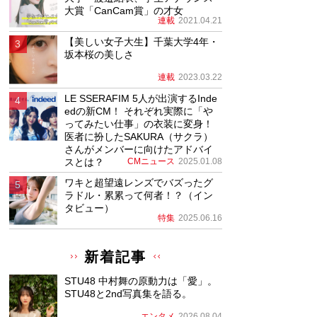
大賞「CanCam賞」の才女
連載
2021.04.21
【美しい女子大生】千葉大学4年・
坂本桜の美しさ
連載
2023.03.22
LE SSERAFIM 5人が出演するInde
edの新CM！ それぞれ実際に「や
ってみたい仕事」の衣装に変身！
医者に扮したSAKURA（サクラ）
さんがメンバーに向けたアドバイ
スとは？
CMニュース
2025.01.08
ワキと超望遠レンズでバズったグ
ラドル・累累って何者！？（イン
タビュー）
特集
2025.06.16
新着記事
STU48 中村舞の原動力は「愛」。
STU48と2nd写真集を語る。
エンタメ
2026.08.04