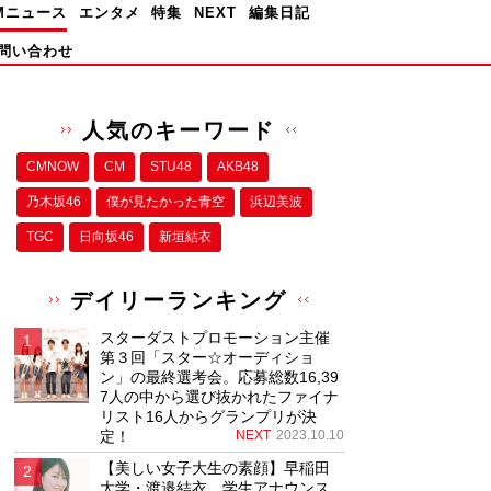
Mニュース
エンタメ
特集
NEXT
編集日記
問い合わせ
人気のキーワード
CMNOW
CM
STU48
AKB48
乃木坂46
僕が⾒たかった⻘空
浜辺美波
TGC
日向坂46
新垣結衣
デイリーランキング
スターダストプロモーション主催
第３回「スター☆オーディショ
ン」の最終選考会。応募総数16,39
7人の中から選び抜かれたファイナ
リスト16人からグランプリが決
定！
NEXT
2023.10.10
【美しい女子大生の素顔】早稲田
大学・渡邉結衣、学生アナウンス