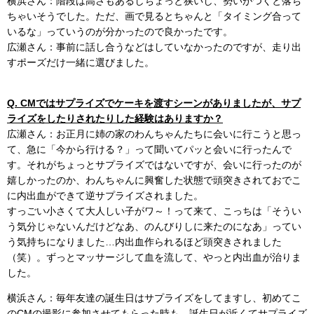
ピースするところですね。
広瀬さん：階段をのぼるリズムが合わなくて、「合ってなかったよ
ね」
って会話をしていました（笑）
横浜さん：階段は高さもあるしちょっと狭いし、
勢いがつくと落ち
ちゃいそうでした。
ただ、画で見るとちゃんと「タイミング合って
いるな」
っていうのが分かったので良かったです。
広瀬さん：事前に話し合うなどはしていなかったのですが、
走り出
すポーズだけ一緒に選びました。
Q. CMではサプライズでケーキを渡すシーンがありましたが、
サプ
ライズをしたりされたりした経験はありますか？
広瀬さん：お正月に姉の家のわんちゃんたちに会いに行こうと思っ
て、
急に「今から行ける？」って聞いてパッと会いに行ったんで
す。
それがちょっとサプライズではないですが、
会いに行ったのが
嬉しかったのか、
わんちゃんに興奮した状態で頭突きされておでこ
に内出血ができて
逆サプライズされました。
すっごい小さくて大人しい子がワ～！って来て、
こっちは「そうい
う気分じゃないんだけどなあ、
のんびりしに来たのになあ」
ってい
う気持ちになりました…
内出血作られるほど頭突きされました