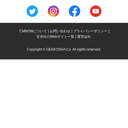
CMNOW WEB
>
CMニュース
>
広瀬すずさんと横浜流星さんが出演！「ワクワクが
リンクする。」INSTAX SQUARE Link篇
CMNOWについて
お問い合わせ
プライバシーポリシー
玄光社のWebサイト一覧
運営会社
Copyright © GENKOSHA Co. All rights reserved.