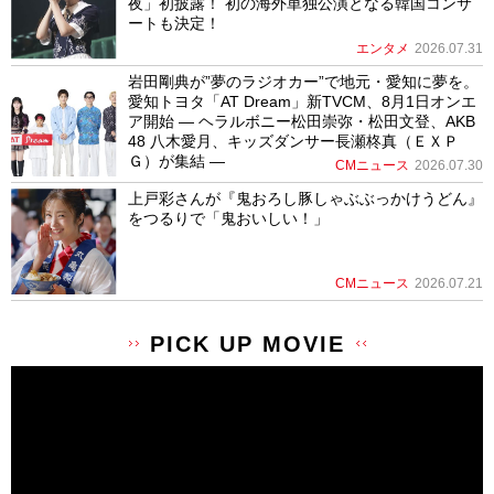
CMニュース
2026.08.03
Rain Tree、目標の舞台Zepp DiverCityでの 2ndワ
ンマンコンサート大成功！ 初の全員曲「台風の
夜」初披露！ 初の海外単独公演となる韓国コンサ
ートも決定！
エンタメ
2026.07.31
岩田剛典が”夢のラジオカー”で地元・愛知に夢を。
愛知トヨタ「AT Dream」新TVCM、8月1日オンエ
ア開始 ― ヘラルボニー松田崇弥・松田文登、AKB
48 八木愛月、キッズダンサー長瀬柊真（ＥＸＰ
Ｇ）が集結 ―
CMニュース
2026.07.30
上戸彩さんが『鬼おろし豚しゃぶぶっかけうどん』
をつるりで「鬼おいしい！」
CMニュース
2026.07.21
PICK UP MOVIE