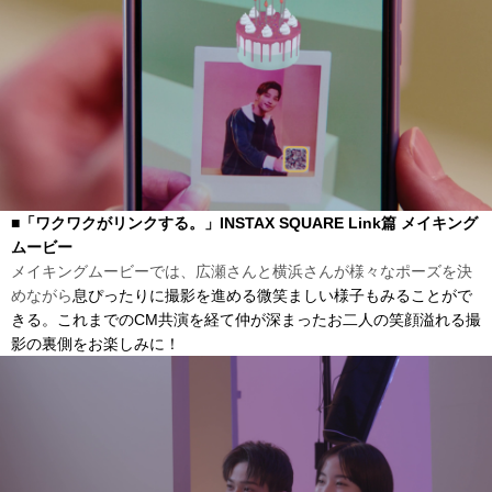
■「ワクワクがリンクする。」INSTAX SQUARE Link篇 メイキング
ムービー
メイキングムービーでは、
広瀬さんと横浜さんが様々なポーズを決
めながら
息ぴったりに撮影を進める微笑ましい様子もみることがで
きる。
これまでのCM共演を経て仲が深まったお二人の笑顔溢れる撮
影の
裏側をお楽しみに！