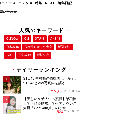
Mニュース
エンタメ
特集
NEXT
編集日記
問い合わせ
人気のキーワード
CMNOW
CM
STU48
AKB48
乃木坂46
僕が⾒たかった⻘空
浜辺美波
TGC
日向坂46
新垣結衣
デイリーランキング
STU48 中村舞の原動力は「愛」。
STU48と2nd写真集を語る。
エンタメ
2026.08.04
【美しい女子大生の素顔】早稲田
大学・渡邉結衣、学生アナウンス
大賞「CanCam賞」の才女
連載
2021.04.21