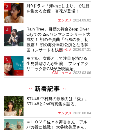
月9ドラマ「海のはじまり」で注目
を集める女優・杏花が登場！
エンタメ
2024.09.02
Rain Tree、目標の舞台Zepp Diver
Cityでの 2ndワンマンコンサート大
成功！ 初の全員曲「台風の夜」初
披露！ 初の海外単独公演となる韓
国コンサートも決定！
エンタメ
2026.07.31
モデル、女優として注目を浴びる
生見愛瑠さんが出演！ フレイアク
リニック新CMが放映開始。
CMニュース
2023.03.06
新着記事
STU48 中村舞の原動力は「愛」。
STU48と2nd写真集を語る。
エンタメ
2026.08.04
＝ＬＯＶＥ佐々木舞香さん、アル
パカ役に挑戦！ 大谷映美里さん、