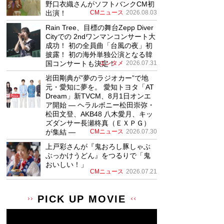
野口衣織さんがソフトバンクCM初
出演！
CMニュース
2026.08.03
Rain Tree、目標の舞台Zepp Diver
Cityでの 2ndワンマンコンサート大
成功！ 初の全員曲「台風の夜」初
披露！ 初の海外単独公演となる韓
国コンサートも決定！
エンタメ
2026.07.31
岩田剛典が”夢のラジオカー”で地
元・愛知に夢を。 愛知トヨタ「AT
Dream」新TVCM、8月1日オンエ
ア開始 ― ヘラルボニー松田崇弥・
松田文登、AKB48 八木愛月、キッ
ズダンサー長瀬柊真（ＥＸＰＧ）
が集結 ―
CMニュース
2026.07.30
上戸彩さんが『鬼おろし豚しゃぶ
ぶっかけうどん』をつるりで「鬼
おいしい！」
CMニュース
2026.07.21
PICK UP MOVIE