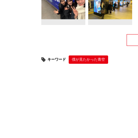
キーワード
僕が⾒たかった⻘空