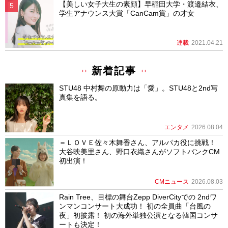
【美しい女子大生の素顔】早稲田大学・渡邉結衣、
学生アナウンス大賞「CanCam賞」の才女
連載
2021.04.21
新着記事
STU48 中村舞の原動力は「愛」。STU48と2nd写
真集を語る。
エンタメ
2026.08.04
＝ＬＯＶＥ佐々木舞香さん、アルパカ役に挑戦！
大谷映美里さん、野口衣織さんがソフトバンクCM
初出演！
CMニュース
2026.08.03
Rain Tree、目標の舞台Zepp DiverCityでの 2ndワ
ンマンコンサート大成功！ 初の全員曲「台風の
夜」初披露！ 初の海外単独公演となる韓国コンサ
ートも決定！