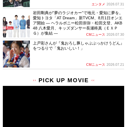
エンタメ
2026.07.31
岩田剛典が”夢のラジオカー”で地元・愛知に夢を。
愛知トヨタ「AT Dream」新TVCM、8月1日オンエ
ア開始 ― ヘラルボニー松田崇弥・松田文登、AKB
48 八木愛月、キッズダンサー長瀬柊真（ＥＸＰ
Ｇ）が集結 ―
CMニュース
2026.07.30
上戸彩さんが『鬼おろし豚しゃぶぶっかけうどん』
をつるりで「鬼おいしい！」
CMニュース
2026.07.21
PICK UP MOVIE