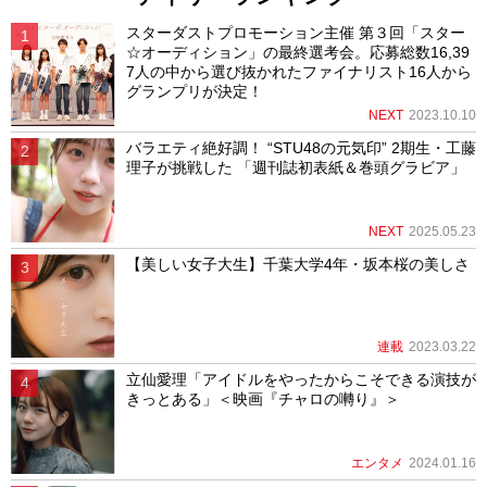
スターダストプロモーション主催 第３回「スター
☆オーディション」の最終選考会。応募総数16,39
7人の中から選び抜かれたファイナリスト16人から
グランプリが決定！
NEXT
2023.10.10
バラエティ絶好調！ “STU48の元気印” 2期生・工藤
理子が挑戦した 「週刊誌初表紙＆巻頭グラビア」
NEXT
2025.05.23
【美しい女子大生】千葉大学4年・坂本桜の美しさ
連載
2023.03.22
立仙愛理「アイドルをやったからこそできる演技が
きっとある」＜映画『チャロの囀り』＞
エンタメ
2024.01.16