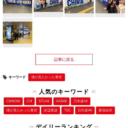
記事に戻る
キーワード
僕が⾒たかった⻘空
人気のキーワード
CMNOW
CM
STU48
AKB48
乃木坂46
僕が⾒たかった⻘空
浜辺美波
TGC
日向坂46
新垣結衣
デイリーランキング