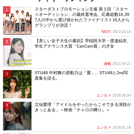
スターダストプロモーション主催 第３回「スター
☆オーディション」の最終選考会。応募総数16,39
7人の中から選び抜かれたファイナリスト16人から
グランプリが決定！
NEXT
2023.10.10
【美しい女子大生の素顔】早稲田大学・渡邉結衣、
学生アナウンス大賞「CanCam賞」の才女
連載
2021.04.21
STU48 中村舞の原動力は「愛」。STU48と2nd写
真集を語る。
エンタメ
2026.08.04
立仙愛理「アイドルをやったからこそできる演技が
きっとある」＜映画『チャロの囀り』＞
エンタメ
2024.01.16