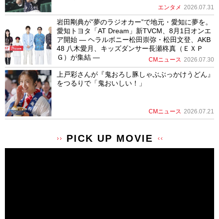
エンタメ
2026.07.31
岩田剛典が”夢のラジオカー”で地元・愛知に夢を。
愛知トヨタ「AT Dream」新TVCM、8月1日オンエ
ア開始 ― ヘラルボニー松田崇弥・松田文登、AKB
48 八木愛月、キッズダンサー長瀬柊真（ＥＸＰ
Ｇ）が集結 ―
CMニュース
2026.07.30
上戸彩さんが『鬼おろし豚しゃぶぶっかけうどん』
をつるりで「鬼おいしい！」
CMニュース
2026.07.21
PICK UP MOVIE