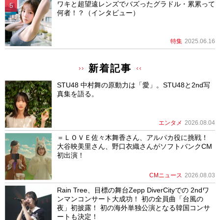
ワキと超望遠レンズでバズったグラドル・累累って
何者！？（インタビュー）
特集
2025.06.16
新着記事
STU48 中村舞の原動力は「愛」。STU48と2nd写
真集を語る。
エンタメ
2026.08.04
＝ＬＯＶＥ佐々木舞香さん、アルパカ役に挑戦！
大谷映美里さん、野口衣織さんがソフトバンクCM
初出演！
CMニュース
2026.08.03
Rain Tree、目標の舞台Zepp DiverCityでの 2ndワ
ンマンコンサート大成功！ 初の全員曲「台風の
夜」初披露！ 初の海外単独公演となる韓国コンサ
ートも決定！