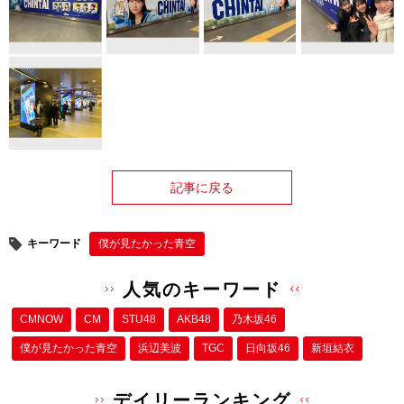
記事に戻る
キーワード
僕が⾒たかった⻘空
人気のキーワード
CMNOW
CM
STU48
AKB48
乃木坂46
僕が⾒たかった⻘空
浜辺美波
TGC
日向坂46
新垣結衣
デイリーランキング