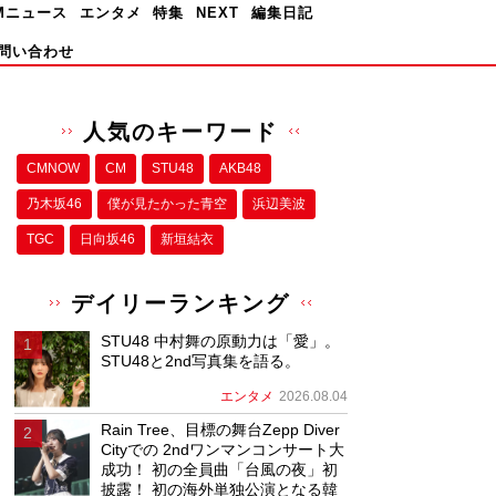
Mニュース
エンタメ
特集
NEXT
編集日記
問い合わせ
人気のキーワード
CMNOW
CM
STU48
AKB48
乃木坂46
僕が⾒たかった⻘空
浜辺美波
TGC
日向坂46
新垣結衣
デイリーランキング
STU48 中村舞の原動力は「愛」。
STU48と2nd写真集を語る。
エンタメ
2026.08.04
Rain Tree、目標の舞台Zepp Diver
Cityでの 2ndワンマンコンサート大
成功！ 初の全員曲「台風の夜」初
披露！ 初の海外単独公演となる韓