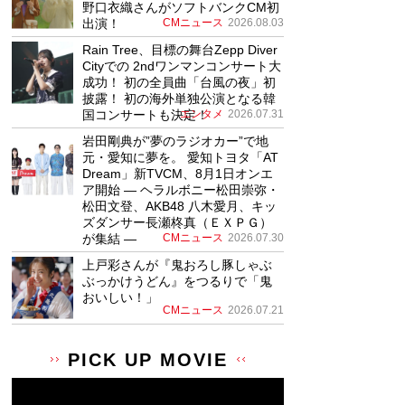
野口衣織さんがソフトバンクCM初
出演！
CMニュース
2026.08.03
Rain Tree、目標の舞台Zepp Diver
Cityでの 2ndワンマンコンサート大
成功！ 初の全員曲「台風の夜」初
披露！ 初の海外単独公演となる韓
国コンサートも決定！
エンタメ
2026.07.31
岩田剛典が”夢のラジオカー”で地
元・愛知に夢を。 愛知トヨタ「AT
Dream」新TVCM、8月1日オンエ
ア開始 ― ヘラルボニー松田崇弥・
松田文登、AKB48 八木愛月、キッ
ズダンサー長瀬柊真（ＥＸＰＧ）
が集結 ―
CMニュース
2026.07.30
上戸彩さんが『鬼おろし豚しゃぶ
ぶっかけうどん』をつるりで「鬼
おいしい！」
CMニュース
2026.07.21
PICK UP MOVIE