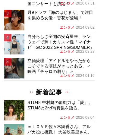
国コンサートも決定！
エンタメ
2026.07.31
月9ドラマ「海のはじまり」で注目
を集める女優・杏花が登場！
エンタメ
2024.09.02
自分らしさ全開の安斉星来、ラン
ウェイで輝くカリスマ性「マイナ
ビ TGC 2022 SPRING/SUMMER」
エンタメ
2022.03.28
立仙愛理「アイドルをやったから
こそできる演技がきっとある」＜
映画『チャロの囀り』＞
エンタメ
2024.01.16
新着記事
STU48 中村舞の原動力は「愛」。
STU48と2nd写真集を語る。
エンタメ
2026.08.04
＝ＬＯＶＥ佐々木舞香さん、アル
パカ役に挑戦！ 大谷映美里さん、