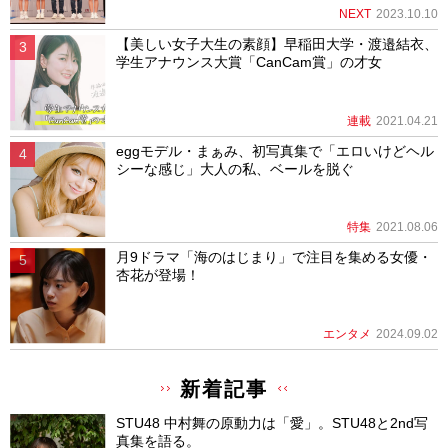
NEXT
2023.10.10
【美しい女子大生の素顔】早稲田大学・渡邉結衣、
学生アナウンス大賞「CanCam賞」の才女
連載
2021.04.21
eggモデル・まぁみ、初写真集で「エロいけどヘル
シーな感じ」大人の私、ベールを脱ぐ
特集
2021.08.06
月9ドラマ「海のはじまり」で注目を集める女優・
杏花が登場！
エンタメ
2024.09.02
新着記事
STU48 中村舞の原動力は「愛」。STU48と2nd写
真集を語る。