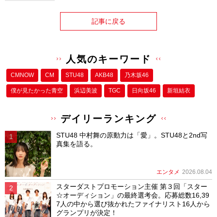
記事に戻る
人気のキーワード
CMNOW
CM
STU48
AKB48
乃木坂46
僕が⾒たかった⻘空
浜辺美波
TGC
日向坂46
新垣結衣
デイリーランキング
STU48 中村舞の原動力は「愛」。STU48と2nd写
真集を語る。
エンタメ
2026.08.04
スターダストプロモーション主催 第３回「スター
☆オーディション」の最終選考会。応募総数16,39
7人の中から選び抜かれたファイナリスト16人から
グランプリが決定！