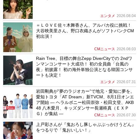
エンタメ
2026.08.04
＝ＬＯＶＥ佐々木舞香さん、アルパカ役に挑戦！
大谷映美里さん、野口衣織さんがソフトバンクCM
初出演！
CMニュース
2026.08.03
Rain Tree、目標の舞台Zepp DiverCityでの 2ndワ
ンマンコンサート大成功！ 初の全員曲「台風の
夜」初披露！ 初の海外単独公演となる韓国コンサ
ートも決定！
エンタメ
2026.07.31
岩田剛典が”夢のラジオカー”で地元・愛知に夢を。
愛知トヨタ「AT Dream」新TVCM、8月1日オンエ
ア開始 ― ヘラルボニー松田崇弥・松田文登、AKB
48 八木愛月、キッズダンサー長瀬柊真（ＥＸＰ
Ｇ）が集結 ―
CMニュース
2026.07.30
上戸彩さんが『鬼おろし豚しゃぶぶっかけうどん』
をつるりで「鬼おいしい！」