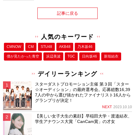
記事に戻る
人気のキーワード
CMNOW
CM
STU48
AKB48
乃木坂46
僕が⾒たかった⻘空
浜辺美波
TGC
日向坂46
新垣結衣
デイリーランキング
スターダストプロモーション主催 第３回「スター
☆オーディション」の最終選考会。応募総数16,39
7人の中から選び抜かれたファイナリスト16人から
グランプリが決定！
NEXT
2023.10.10
【美しい女子大生の素顔】早稲田大学・渡邉結衣、
学生アナウンス大賞「CanCam賞」の才女