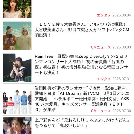
エンタメ
2026.08.04
＝ＬＯＶＥ佐々木舞香さん、アルパカ役に挑戦！
大谷映美里さん、野口衣織さんがソフトバンクCM
初出演！
CMニュース
2026.08.03
Rain Tree、目標の舞台Zepp DiverCityでの 2ndワ
ンマンコンサート大成功！ 初の全員曲「台風の
夜」初披露！ 初の海外単独公演となる韓国コンサ
ートも決定！
エンタメ
2026.07.31
岩田剛典が”夢のラジオカー”で地元・愛知に夢を。
愛知トヨタ「AT Dream」新TVCM、8月1日オンエ
ア開始 ― ヘラルボニー松田崇弥・松田文登、AKB
48 八木愛月、キッズダンサー長瀬柊真（ＥＸＰ
Ｇ）が集結 ―
CMニュース
2026.07.30
上戸彩さんが『鬼おろし豚しゃぶぶっかけうどん』
をつるりで「鬼おいしい！」