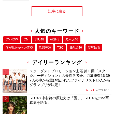
記事に戻る
人気のキーワード
CMNOW
CM
STU48
AKB48
乃木坂46
僕が⾒たかった⻘空
浜辺美波
TGC
日向坂46
新垣結衣
デイリーランキング
スターダストプロモーション主催 第３回「スター
☆オーディション」の最終選考会。応募総数16,39
7人の中から選び抜かれたファイナリスト16人から
グランプリが決定！
NEXT
2023.10.10
STU48 中村舞の原動力は「愛」。STU48と2nd写
真集を語る。