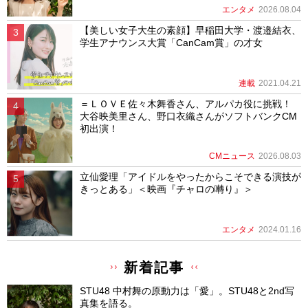
エンタメ
2026.08.04
【美しい女子大生の素顔】早稲田大学・渡邉結衣、
学生アナウンス大賞「CanCam賞」の才女
連載
2021.04.21
＝ＬＯＶＥ佐々木舞香さん、アルパカ役に挑戦！
大谷映美里さん、野口衣織さんがソフトバンクCM
初出演！
CMニュース
2026.08.03
立仙愛理「アイドルをやったからこそできる演技が
きっとある」＜映画『チャロの囀り』＞
エンタメ
2024.01.16
新着記事
STU48 中村舞の原動力は「愛」。STU48と2nd写
真集を語る。