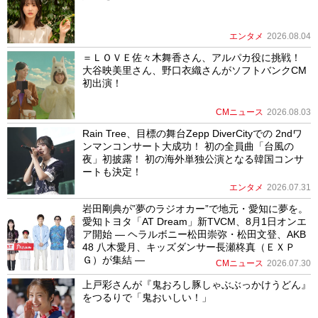
エンタメ
2026.08.04
＝ＬＯＶＥ佐々木舞香さん、アルパカ役に挑戦！
大谷映美里さん、野口衣織さんがソフトバンクCM
初出演！
CMニュース
2026.08.03
Rain Tree、目標の舞台Zepp DiverCityでの 2ndワ
ンマンコンサート大成功！ 初の全員曲「台風の
夜」初披露！ 初の海外単独公演となる韓国コンサ
ートも決定！
エンタメ
2026.07.31
岩田剛典が”夢のラジオカー”で地元・愛知に夢を。
愛知トヨタ「AT Dream」新TVCM、8月1日オンエ
ア開始 ― ヘラルボニー松田崇弥・松田文登、AKB
48 八木愛月、キッズダンサー長瀬柊真（ＥＸＰ
Ｇ）が集結 ―
CMニュース
2026.07.30
上戸彩さんが『鬼おろし豚しゃぶぶっかけうどん』
をつるりで「鬼おいしい！」