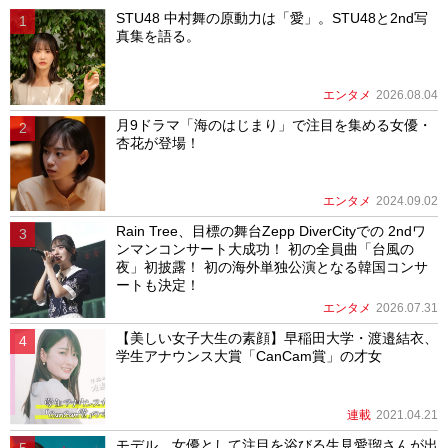
STU48 中村舞の原動力は「愛」。STU48と2nd写
真集を語る。
エンタメ
2026.08.04
月9ドラマ「海のはじまり」で注目を集める女優・
杏花が登場！
エンタメ
2024.09.02
Rain Tree、目標の舞台Zepp DiverCityでの 2ndワ
ンマンコンサート大成功！ 初の全員曲「台風の
夜」初披露！ 初の海外単独公演となる韓国コンサ
ートも決定！
エンタメ
2026.07.31
【美しい女子大生の素顔】早稲田大学・渡邉結衣、
学生アナウンス大賞「CanCam賞」の才女
連載
2021.04.21
モデル、女優として注目を浴びる生見愛瑠さんが出