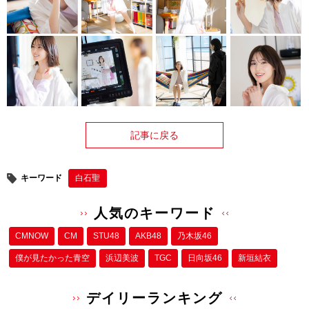
記事に戻る
キーワード
白石聖
人気のキーワード
CMNOW
CM
STU48
AKB48
乃木坂46
僕が⾒たかった⻘空
浜辺美波
TGC
日向坂46
新垣結衣
デイリーランキング