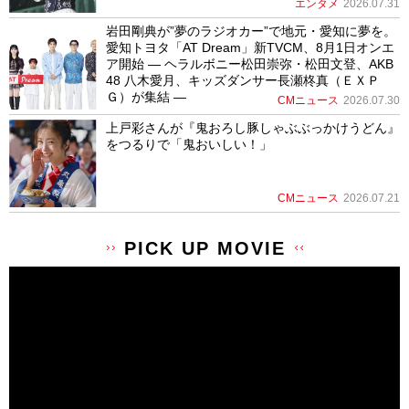
エンタメ
2026.07.31
岩田剛典が”夢のラジオカー”で地元・愛知に夢を。
愛知トヨタ「AT Dream」新TVCM、8月1日オンエ
ア開始 ― ヘラルボニー松田崇弥・松田文登、AKB
48 八木愛月、キッズダンサー長瀬柊真（ＥＸＰ
Ｇ）が集結 ―
CMニュース
2026.07.30
上戸彩さんが『鬼おろし豚しゃぶぶっかけうどん』
をつるりで「鬼おいしい！」
CMニュース
2026.07.21
PICK UP MOVIE