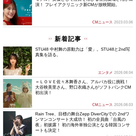
演！ フレイアクリニック新CMが放映開始。
CMニュース
2023.03.06
新着記事
STU48 中村舞の原動力は「愛」。STU48と2nd写
真集を語る。
エンタメ
2026.08.04
＝ＬＯＶＥ佐々木舞香さん、アルパカ役に挑戦！
大谷映美里さん、野口衣織さんがソフトバンクCM
初出演！
CMニュース
2026.08.03
Rain Tree、目標の舞台Zepp DiverCityでの 2ndワ
ンマンコンサート大成功！ 初の全員曲「台風の
夜」初披露！ 初の海外単独公演となる韓国コンサ
ートも決定！