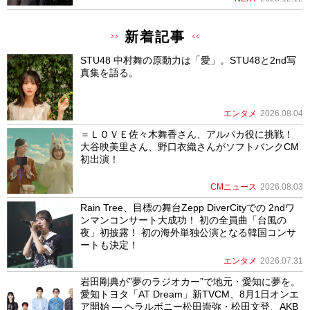
新着記事
STU48 中村舞の原動力は「愛」。STU48と2nd写
真集を語る。
エンタメ
2026.08.04
＝ＬＯＶＥ佐々木舞香さん、アルパカ役に挑戦！
大谷映美里さん、野口衣織さんがソフトバンクCM
初出演！
CMニュース
2026.08.03
Rain Tree、目標の舞台Zepp DiverCityでの 2ndワ
ンマンコンサート大成功！ 初の全員曲「台風の
夜」初披露！ 初の海外単独公演となる韓国コンサ
ートも決定！
エンタメ
2026.07.31
岩田剛典が”夢のラジオカー”で地元・愛知に夢を。
愛知トヨタ「AT Dream」新TVCM、8月1日オンエ
ア開始 ― ヘラルボニー松田崇弥・松田文登、AKB