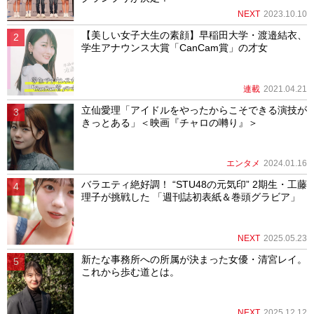
NEXT
2023.10.10
【美しい女子大生の素顔】早稲田大学・渡邉結衣、
学生アナウンス大賞「CanCam賞」の才女
連載
2021.04.21
立仙愛理「アイドルをやったからこそできる演技が
きっとある」＜映画『チャロの囀り』＞
エンタメ
2024.01.16
バラエティ絶好調！ “STU48の元気印” 2期生・工藤
理子が挑戦した 「週刊誌初表紙＆巻頭グラビア」
NEXT
2025.05.23
新たな事務所への所属が決まった女優・清宮レイ。
これから歩む道とは。
NEXT
2025.12.12