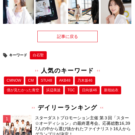
記事に戻る
キーワード
白石聖
人気のキーワード
CMNOW
CM
STU48
AKB48
乃木坂46
僕が⾒たかった⻘空
浜辺美波
TGC
日向坂46
新垣結衣
デイリーランキング
スターダストプロモーション主催 第３回「スター
☆オーディション」の最終選考会。応募総数16,39
7人の中から選び抜かれたファイナリスト16人から
グランプリが決定！