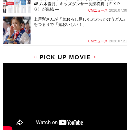
48 八木愛月、キッズダンサー長瀬柊真（ＥＸＰ
Ｇ）が集結 ―
CMニュース
2026.07.30
上戸彩さんが『鬼おろし豚しゃぶぶっかけうどん』
をつるりで「鬼おいしい！」
CMニュース
2026.07.21
PICK UP MOVIE