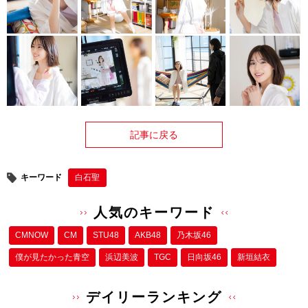
記事に戻る
キーワード
白石聖
人気のキーワード
CMNOW
CM
STU48
AKB48
乃木坂46
僕が⾒たかった⻘空
浜辺美波
TGC
日向坂46
新垣結衣
デイリーランキング