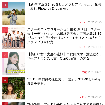
【新WEB企画】 女優とカメラとフィルムと。花岡
すみれ Photo by Dream Aya
NEXT
2022.04.07
スターダストプロモーション主催 第３回「スター
☆オーディション」の最終選考会。応募総数16,39
7人の中から選び抜かれたファイナリスト16人から
グランプリが決定！
NEXT
2023.10.10
【美しい女子大生の素顔】早稲田大学・渡邉結衣、
学生アナウンス大賞「CanCam賞」の才女
連載
2021.04.21
STU48 中村舞の原動力は「愛」。STU48と2nd写
真集を語る。
エンタメ
2026.08.04
立仙愛理「アイドルをやったからこそできる演技が