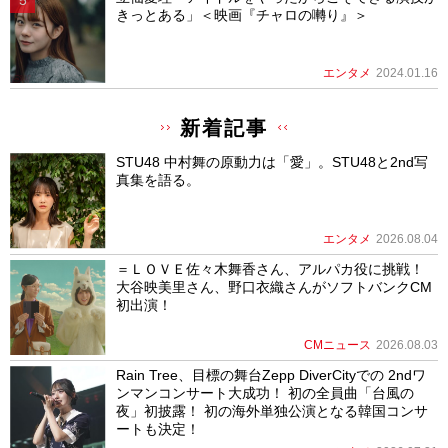
きっとある」＜映画『チャロの囀り』＞
エンタメ
2024.01.16
新着記事
STU48 中村舞の原動力は「愛」。STU48と2nd写
真集を語る。
エンタメ
2026.08.04
＝ＬＯＶＥ佐々木舞香さん、アルパカ役に挑戦！
大谷映美里さん、野口衣織さんがソフトバンクCM
初出演！
CMニュース
2026.08.03
Rain Tree、目標の舞台Zepp DiverCityでの 2ndワ
ンマンコンサート大成功！ 初の全員曲「台風の
夜」初披露！ 初の海外単独公演となる韓国コンサ
ートも決定！