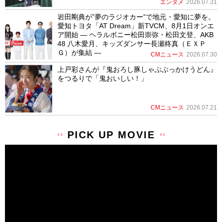
エンタメ
2026.07.31
岩田剛典が”夢のラジオカー”で地元・愛知に夢を。
愛知トヨタ「AT Dream」新TVCM、8月1日オンエ
ア開始 ― ヘラルボニー松田崇弥・松田文登、AKB
48 八木愛月、キッズダンサー長瀬柊真（ＥＸＰ
Ｇ）が集結 ―
CMニュース
2026.07.30
上戸彩さんが『鬼おろし豚しゃぶぶっかけうどん』
をつるりで「鬼おいしい！」
CMニュース
2026.07.21
PICK UP MOVIE