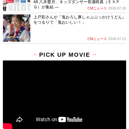
48 八木愛月、キッズダンサー長瀬柊真（ＥＸＰ
Ｇ）が集結 ―
CMニュース
2026.07.30
上戸彩さんが『鬼おろし豚しゃぶぶっかけうどん』
をつるりで「鬼おいしい！」
CMニュース
2026.07.21
PICK UP MOVIE