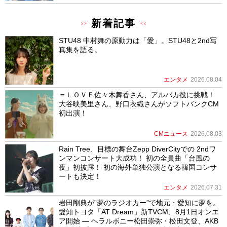
新着記事
STU48 中村舞の原動力は「愛」。STU48と2nd写
真集を語る。
エンタメ
2026.08.04
＝ＬＯＶＥ佐々木舞香さん、アルパカ役に挑戦！
大谷映美里さん、野口衣織さんがソフトバンクCM
初出演！
CMニュース
2026.08.03
Rain Tree、目標の舞台Zepp DiverCityでの 2ndワ
ンマンコンサート大成功！ 初の全員曲「台風の
夜」初披露！ 初の海外単独公演となる韓国コンサ
ートも決定！
エンタメ
2026.07.31
岩田剛典が”夢のラジオカー”で地元・愛知に夢を。
愛知トヨタ「AT Dream」新TVCM、8月1日オンエ
ア開始 ― ヘラルボニー松田崇弥・松田文登、AKB