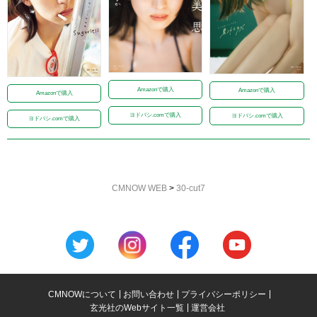
Amazonで購入
Amazonで購入
Amazonで購入
ヨドバシ.comで購入
ヨドバシ.comで購入
ヨドバシ.comで購入
CMNOW WEB
>
30-cut7
CMNOWについて
お問い合わせ
プライバシーポリシー
玄光社のWebサイト一覧
運営会社