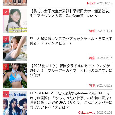
NEXT
2023.10.10
【美しい女子大生の素顔】早稲田大学・渡邉結衣、
学生アナウンス大賞「CanCam賞」の才女
連載
2021.04.21
ワキと超望遠レンズでバズったグラドル・累累って
何者！？（インタビュー）
特集
2025.06.16
【2025夏コミケ】韓国グラドルのピョ・ウンジが
魅せた！「ブルーアーカイブ」ヒビキのコスプレに
釘付け
特集
2025.08.19
LE SSERAFIM 5人が出演するIndeedの新CM！ そ
れぞれ実際に「やってみたい仕事」の衣装に変身！
医者に扮したSAKURA（サクラ）さんがメンバーに
向けたアドバイスとは？
CMニュース
2025.01.08