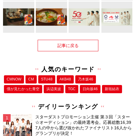
記事に戻る
人気のキーワード
CMNOW
CM
STU48
AKB48
乃木坂46
僕が⾒たかった⻘空
浜辺美波
TGC
日向坂46
新垣結衣
デイリーランキング
スターダストプロモーション主催 第３回「スター
☆オーディション」の最終選考会。応募総数16,39
7人の中から選び抜かれたファイナリスト16人から
グランプリが決定！