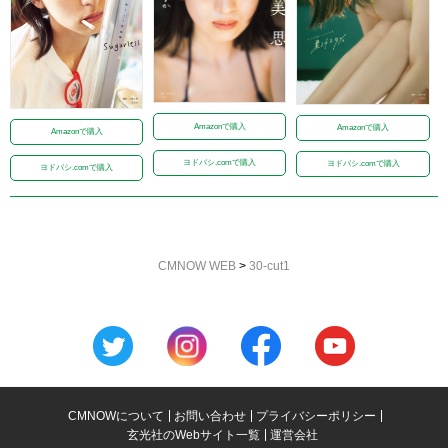
Amazonで購入
Amazonで購入
Amazonで購入
ヨドバシ.comで購入
ヨドバシ.comで購入
ヨドバシ.comで購入
CMNOW WEB
>
30-cut1
CMNOWについて
お問い合わせ
プライバシーポリシー
玄光社のWebサイト一覧
運営会社