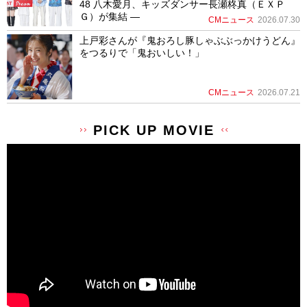
48 八木愛月、キッズダンサー長瀬柊真（ＥＸＰ
Ｇ）が集結 ―
CMニュース
2026.07.30
上戸彩さんが『鬼おろし豚しゃぶぶっかけうどん』
をつるりで「鬼おいしい！」
CMニュース
2026.07.21
PICK UP MOVIE