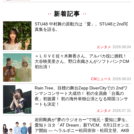
新着記事
STU48 中村舞の原動力は「愛」。STU48と2nd写
真集を語る。
エンタメ
2026.08.04
＝ＬＯＶＥ佐々木舞香さん、アルパカ役に挑戦！
大谷映美里さん、野口衣織さんがソフトバンクCM
初出演！
CMニュース
2026.08.03
Rain Tree、目標の舞台Zepp DiverCityでの 2ndワ
ンマンコンサート大成功！ 初の全員曲「台風の
夜」初披露！ 初の海外単独公演となる韓国コンサ
ートも決定！
エンタメ
2026.07.31
岩田剛典が”夢のラジオカー”で地元・愛知に夢を。
愛知トヨタ「AT Dream」新TVCM、8月1日オンエ
ア開始 ― ヘラルボニー松田崇弥・松田文登、AKB