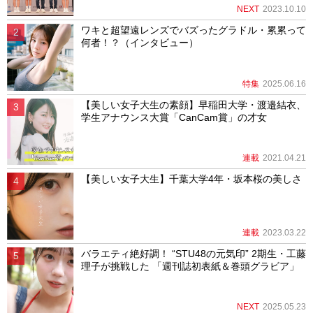
NEXT
2023.10.10
ワキと超望遠レンズでバズったグラドル・累累って
何者！？（インタビュー）
特集
2025.06.16
【美しい女子大生の素顔】早稲田大学・渡邉結衣、
学生アナウンス大賞「CanCam賞」の才女
連載
2021.04.21
【美しい女子大生】千葉大学4年・坂本桜の美しさ
連載
2023.03.22
バラエティ絶好調！ “STU48の元気印” 2期生・工藤
理子が挑戦した 「週刊誌初表紙＆巻頭グラビア」
NEXT
2025.05.23