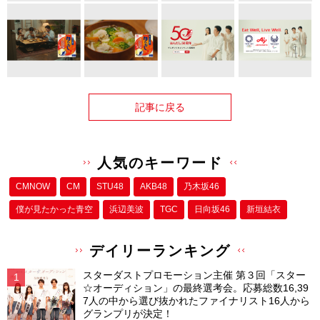
記事に戻る
人気のキーワード
CMNOW
CM
STU48
AKB48
乃木坂46
僕が⾒たかった⻘空
浜辺美波
TGC
日向坂46
新垣結衣
デイリーランキング
スターダストプロモーション主催 第３回「スター
☆オーディション」の最終選考会。応募総数16,39
7人の中から選び抜かれたファイナリスト16人から
グランプリが決定！