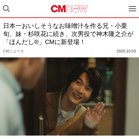
日本一おいしそうなお味噌汁を作る兄・小栗
旬、妹・杉咲花に続き、次男役で神木隆之介が
「ほんだし®︎」CMに新登場！
CMニュース
2020.10.03