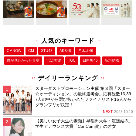
人気のキーワード
CMNOW
CM
STU48
AKB48
乃木坂46
僕が⾒たかった⻘空
浜辺美波
TGC
日向坂46
新垣結衣
デイリーランキング
スターダストプロモーション主催 第３回「スター
☆オーディション」の最終選考会。応募総数16,39
7人の中から選び抜かれたファイナリスト16人から
グランプリが決定！
NEXT
2023.10.10
【美しい女子大生の素顔】早稲田大学・渡邉結衣、
学生アナウンス大賞「CanCam賞」の才女