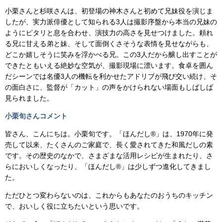
小栗さんと杉咲さんは、初登場の神木さんと初めて兄妹役を演じま
したが、実力派俳優として知られる3人は撮影序盤から本当の兄妹の
ようにピタリと息を合わせ、演技力の高さを見せつけました。頼れ
る兄に甘える弟と妹、そして面倒くさそうな表情を見せながらも、
どこか嬉しそうに笑みを浮かべる兄。この3人だから醸し出すことが
できたともいえる絶妙な空気が、撮影現場に漂います。食卓を囲ん
だシーンでは名優3人の機転を利かせたアドリブが飛び交い続け、そ
の面白さに、監督が「カット」の声をかけられない場面もしばしば
見られました。
小栗旬さんコメント
皆さん、こんにちは。小栗旬です。「ほんだし®」は、1970年に発
売して以来、たくさんのご家庭で、長く愛されてきた和風だしの素
です。その歴史のなかで、さまざまな活用レシピが生まれたり、さ
らにおいしくなったり、「ほんだし®」は少しずつ進化してきまし
た。
ただひとつ変わらないのは、これからもあなたのおうちのキッチン
で、おいしく役に立ちたいという思いです。