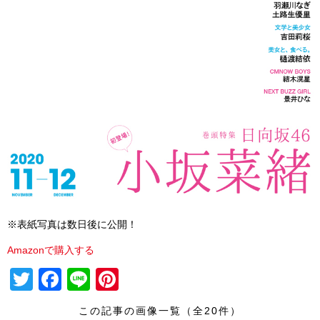
※表紙写真は数日後に公開！
Amazonで購入する
T
F
Li
Pi
wi
a
n
nt
この記事の画像一覧（全20件）