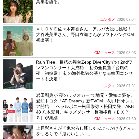
真集を語る。
エンタメ
2026.08.04
＝ＬＯＶＥ佐々木舞香さん、アルパカ役に挑戦！
大谷映美里さん、野口衣織さんがソフトバンクCM
初出演！
CMニュース
2026.08.03
Rain Tree、目標の舞台Zepp DiverCityでの 2ndワ
ンマンコンサート大成功！ 初の全員曲「台風の
夜」初披露！ 初の海外単独公演となる韓国コンサ
ートも決定！
エンタメ
2026.07.31
岩田剛典が”夢のラジオカー”で地元・愛知に夢を。
愛知トヨタ「AT Dream」新TVCM、8月1日オンエ
ア開始 ― ヘラルボニー松田崇弥・松田文登、AKB
48 八木愛月、キッズダンサー長瀬柊真（ＥＸＰ
Ｇ）が集結 ―
CMニュース
2026.07.30
上戸彩さんが『鬼おろし豚しゃぶぶっかけうどん』
をつるりで「鬼おいしい！」