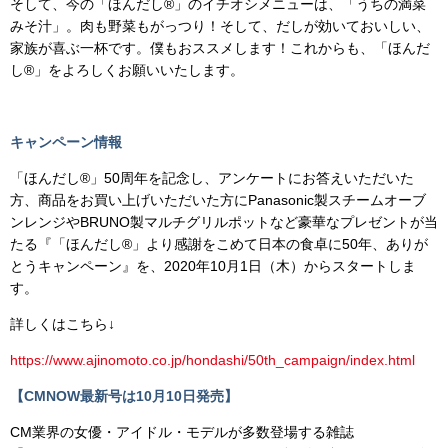
そして、今の「ほんだし®」のイチオシメニューは、「うちの満菜
みそ汁」。肉も野菜もがっつり！そして、だしが効いておいしい、
家族が喜ぶ一杯です。僕もおススメします！これからも、「ほんだ
し®」をよろしくお願いいたします。
キャンペーン情報
「ほんだし®」50周年を記念し、アンケートにお答えいただいた
方、商品をお買い上げいただいた方にPanasonic製スチームオーブ
ンレンジやBRUNO製マルチグリルポットなど豪華なプレゼントが当
たる『「ほんだし®」より感謝をこめて日本の食卓に50年、ありが
とうキャンペーン』を、2020年10月1日（木）からスタートしま
す。
詳しくはこちら↓
https://www.ajinomoto.co.jp/hondashi/50th_campaign/index.html
【CMNOW最新号は10月10日発売】
CM業界の女優・アイドル・モデルが多数登場する雑誌