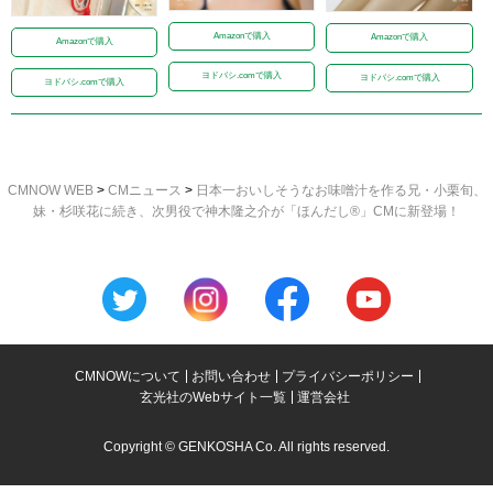
Amazonで購入
Amazonで購入
Amazonで購入
ヨドバシ.comで購入
ヨドバシ.comで購入
ヨドバシ.comで購入
CMNOW WEB
>
CMニュース
>
日本一おいしそうなお味噌汁を作る兄・小栗旬、
妹・杉咲花に続き、次男役で神木隆之介が「ほんだし®︎」CMに新登場！
CMNOWについて
お問い合わせ
プライバシーポリシー
玄光社のWebサイト一覧
運営会社
Copyright © GENKOSHA Co. All rights reserved.