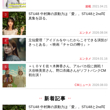
連載
2021.04.21
STU48 中村舞の原動力は「愛」。STU48と2nd写
真集を語る。
エンタメ
2026.08.04
立仙愛理「アイドルをやったからこそできる演技が
きっとある」＜映画『チャロの囀り』＞
エンタメ
2024.01.16
＝ＬＯＶＥ佐々木舞香さん、アルパカ役に挑戦！
大谷映美里さん、野口衣織さんがソフトバンクCM
初出演！
CMニュース
2026.08.03
新着記事
STU48 中村舞の原動力は「愛」。STU48と2nd写