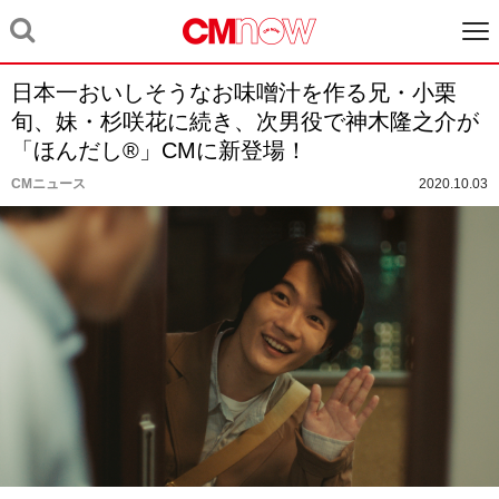
日本一おいしそうなお味噌汁を作る兄・小栗
旬、妹・杉咲花に続き、次男役で神木隆之介が
「ほんだし®︎」CMに新登場！
CMニュース
2020.10.03