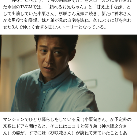
「一杯を、たべよう。うちの満菜みそ汁」をスローガンに制作され
た今回のTVCMでは、「頼れるお兄ちゃん」と「甘え上手な妹」と
して出演していた小栗さん、杉咲さん兄妹に続き、新たに神木さん
が次男役で初登場。妹と弟が兄の自宅を訪ね、久しぶりに顔を合わ
せた3人で仲よく食卓を囲むストーリーとなっている。
マンションでひとり暮らしをしている兄（小栗旬さん）が予定外の
来客にドアを開けると、そこにはニコリと笑う弟（神木隆之介さ
ん）の姿が。すでに妹（杉咲花さん）が訪ねて来ていたこともあ