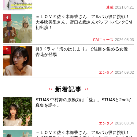
連載
2021.04.21
＝ＬＯＶＥ佐々木舞香さん、アルパカ役に挑戦！
大谷映美里さん、野口衣織さんがソフトバンクCM
初出演！
CMニュース
2026.08.03
月9ドラマ「海のはじまり」で注目を集める女優・
杏花が登場！
エンタメ
2024.09.02
新着記事
STU48 中村舞の原動力は「愛」。STU48と2nd写
真集を語る。
エンタメ
2026.08.04
＝ＬＯＶＥ佐々木舞香さん、アルパカ役に挑戦！