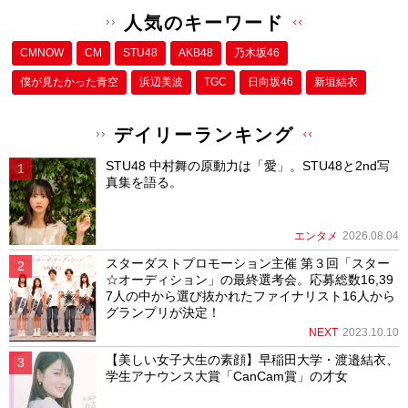
人気のキーワード
CMNOW
CM
STU48
AKB48
乃木坂46
僕が⾒たかった⻘空
浜辺美波
TGC
日向坂46
新垣結衣
デイリーランキング
STU48 中村舞の原動力は「愛」。STU48と2nd写
真集を語る。
エンタメ
2026.08.04
スターダストプロモーション主催 第３回「スター
☆オーディション」の最終選考会。応募総数16,39
7人の中から選び抜かれたファイナリスト16人から
グランプリが決定！
NEXT
2023.10.10
【美しい女子大生の素顔】早稲田大学・渡邉結衣、
学生アナウンス大賞「CanCam賞」の才女