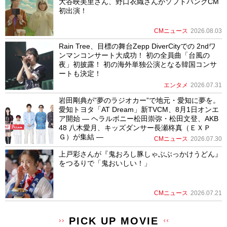
大谷映美里さん、野口衣織さんがソフトバンクCM
初出演！
CMニュース
2026.08.03
Rain Tree、目標の舞台Zepp DiverCityでの 2ndワ
ンマンコンサート大成功！ 初の全員曲「台風の
夜」初披露！ 初の海外単独公演となる韓国コンサ
ートも決定！
エンタメ
2026.07.31
岩田剛典が”夢のラジオカー”で地元・愛知に夢を。
愛知トヨタ「AT Dream」新TVCM、8月1日オンエ
ア開始 ― ヘラルボニー松田崇弥・松田文登、AKB
48 八木愛月、キッズダンサー長瀬柊真（ＥＸＰ
Ｇ）が集結 ―
CMニュース
2026.07.30
上戸彩さんが『鬼おろし豚しゃぶぶっかけうどん』
をつるりで「鬼おいしい！」
CMニュース
2026.07.21
PICK UP MOVIE