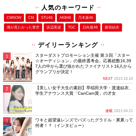
人気のキーワード
CMNOW
CM
STU48
AKB48
乃木坂46
僕が⾒たかった⻘空
浜辺美波
TGC
日向坂46
新垣結衣
デイリーランキング
スターダストプロモーション主催 第３回「スター
☆オーディション」の最終選考会。応募総数16,39
7人の中から選び抜かれたファイナリスト16人から
グランプリが決定！
NEXT
2023.10.10
【美しい女子大生の素顔】早稲田大学・渡邉結衣、
学生アナウンス大賞「CanCam賞」の才女
連載
2021.04.21
ワキと超望遠レンズでバズったグラドル・累累って
何者！？（インタビュー）