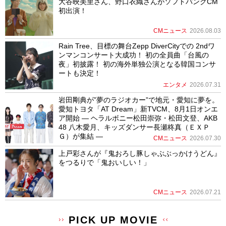
大谷映美里さん、野口衣織さんがソフトバンクCM
初出演！
CMニュース
2026.08.03
Rain Tree、目標の舞台Zepp DiverCityでの 2ndワ
ンマンコンサート大成功！ 初の全員曲「台風の
夜」初披露！ 初の海外単独公演となる韓国コンサ
ートも決定！
エンタメ
2026.07.31
岩田剛典が”夢のラジオカー”で地元・愛知に夢を。
愛知トヨタ「AT Dream」新TVCM、8月1日オンエ
ア開始 ― ヘラルボニー松田崇弥・松田文登、AKB
48 八木愛月、キッズダンサー長瀬柊真（ＥＸＰ
Ｇ）が集結 ―
CMニュース
2026.07.30
上戸彩さんが『鬼おろし豚しゃぶぶっかけうどん』
をつるりで「鬼おいしい！」
CMニュース
2026.07.21
PICK UP MOVIE