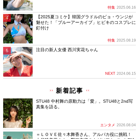
特集
2025.06.16
【2025夏コミケ】韓国グラドルのピョ・ウンジが
魅せた！「ブルーアーカイブ」ヒビキのコスプレに
釘付け
特集
2025.08.19
注目の新人女優 西川実花ちゃん
NEXT
2024.06.15
新着記事
STU48 中村舞の原動力は「愛」。STU48と2nd写
真集を語る。
エンタメ
2026.08.04
＝ＬＯＶＥ佐々木舞香さん、アルパカ役に挑戦！