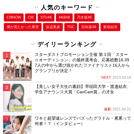
人気のキーワード
CMNOW
CM
STU48
AKB48
乃木坂46
僕が⾒たかった⻘空
浜辺美波
TGC
日向坂46
新垣結衣
デイリーランキング
スターダストプロモーション主催 第３回「スター
☆オーディション」の最終選考会。応募総数16,39
7人の中から選び抜かれたファイナリスト16人から
グランプリが決定！
NEXT
2023.10.10
【美しい女子大生の素顔】早稲田大学・渡邉結衣、
学生アナウンス大賞「CanCam賞」の才女
連載
2021.04.21
ワキと超望遠レンズでバズったグラドル・累累って
何者！？（インタビュー）