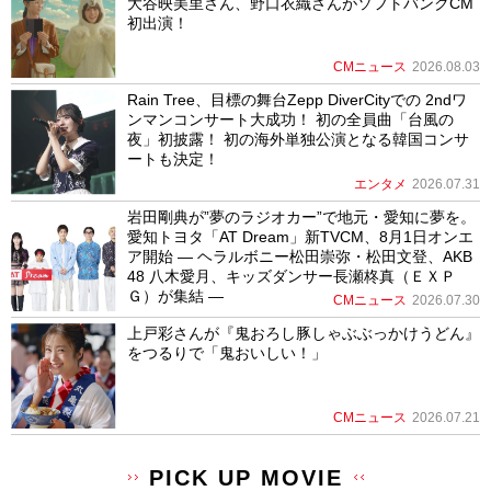
大谷映美里さん、野口衣織さんがソフトバンクCM
初出演！
CMニュース
2026.08.03
Rain Tree、目標の舞台Zepp DiverCityでの 2ndワ
ンマンコンサート大成功！ 初の全員曲「台風の
夜」初披露！ 初の海外単独公演となる韓国コンサ
ートも決定！
エンタメ
2026.07.31
岩田剛典が”夢のラジオカー”で地元・愛知に夢を。
愛知トヨタ「AT Dream」新TVCM、8月1日オンエ
ア開始 ― ヘラルボニー松田崇弥・松田文登、AKB
48 八木愛月、キッズダンサー長瀬柊真（ＥＸＰ
Ｇ）が集結 ―
CMニュース
2026.07.30
上戸彩さんが『鬼おろし豚しゃぶぶっかけうどん』
をつるりで「鬼おいしい！」
CMニュース
2026.07.21
PICK UP MOVIE