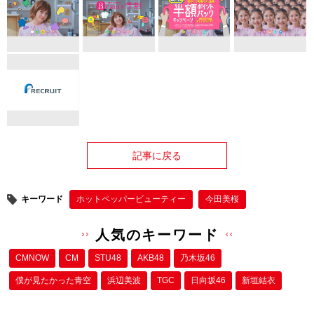
記事に戻る
キーワード
ホットペッパービューティー
今田美桜
人気のキーワード
CMNOW
CM
STU48
AKB48
乃木坂46
僕が⾒たかった⻘空
浜辺美波
TGC
日向坂46
新垣結衣