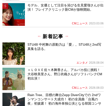
モデル、女優として注目を浴びる生見愛瑠さんが出
演！ フレイアクリニック新CMが放映開始。
CMニュース
2023.03.06
新着記事
STU48 中村舞の原動力は「愛」。STU48と2nd写
真集を語る。
エンタメ
2026.08.04
＝ＬＯＶＥ佐々木舞香さん、アルパカ役に挑戦！
大谷映美里さん、野口衣織さんがソフトバンクCM
初出演！
CMニュース
2026.08.03
Rain Tree、目標の舞台Zepp DiverCityでの 2ndワ
ンマンコンサート大成功！ 初の全員曲「台風の
夜」初披露！ 初の海外単独公演となる韓国コンサ