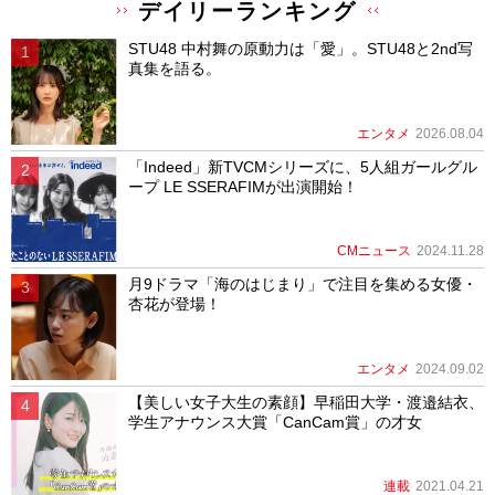
デイリーランキング
STU48 中村舞の原動力は「愛」。STU48と2nd写
真集を語る。
エンタメ
2026.08.04
「Indeed」新TVCMシリーズに、5人組ガールグル
ープ LE SSERAFIMが出演開始！
CMニュース
2024.11.28
月9ドラマ「海のはじまり」で注目を集める女優・
杏花が登場！
エンタメ
2024.09.02
【美しい女子大生の素顔】早稲田大学・渡邉結衣、
学生アナウンス大賞「CanCam賞」の才女
連載
2021.04.21