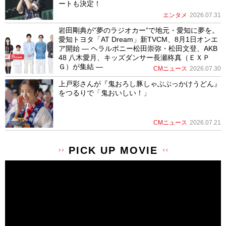
ートも決定！
エンタメ
2026.07.31
岩田剛典が”夢のラジオカー”で地元・愛知に夢を。
愛知トヨタ「AT Dream」新TVCM、8月1日オンエ
ア開始 ― ヘラルボニー松田崇弥・松田文登、AKB
48 八木愛月、キッズダンサー長瀬柊真（ＥＸＰ
Ｇ）が集結 ―
CMニュース
2026.07.30
上戸彩さんが『鬼おろし豚しゃぶぶっかけうどん』
をつるりで「鬼おいしい！」
CMニュース
2026.07.21
PICK UP MOVIE