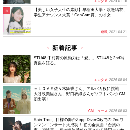
エンタメ
2024.01.16
【美しい女子大生の素顔】早稲田大学・渡邉結衣、
学生アナウンス大賞「CanCam賞」の才女
連載
2021.04.21
新着記事
STU48 中村舞の原動力は「愛」。STU48と2nd写
真集を語る。
エンタメ
2026.08.04
＝ＬＯＶＥ佐々木舞香さん、アルパカ役に挑戦！
大谷映美里さん、野口衣織さんがソフトバンクCM
初出演！
CMニュース
2026.08.03
Rain Tree、目標の舞台Zepp DiverCityでの 2ndワ
ンマンコンサート大成功！ 初の全員曲「台風の
夜」初披露！ 初の海外単独公演となる韓国コンサ