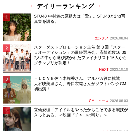
デイリーランキング
STU48 中村舞の原動力は「愛」。STU48と2nd写
真集を語る。
エンタメ
2026.08.04
スターダストプロモーション主催 第３回「スター
☆オーディション」の最終選考会。応募総数16,39
7人の中から選び抜かれたファイナリスト16人から
グランプリが決定！
NEXT
2023.10.10
＝ＬＯＶＥ佐々木舞香さん、アルパカ役に挑戦！
大谷映美里さん、野口衣織さんがソフトバンクCM
初出演！
CMニュース
2026.08.03
立仙愛理「アイドルをやったからこそできる演技が
きっとある」＜映画『チャロの囀り』＞