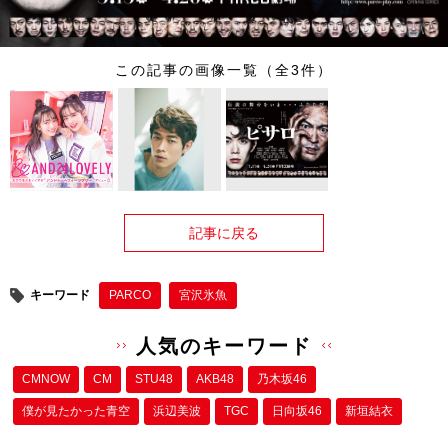
この記事の画像一覧（全3件）
記事に戻る
キーワード
PARCO
宮沢氷魚
人気のキーワード
CMNOW
CM
STU48
AKB48
乃木坂46
僕が⾒たかった⻘空
浜辺美波
TGC
日向坂46
新垣結衣