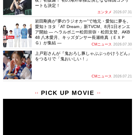
ートも決定！
エンタメ
2026.07.31
岩田剛典が”夢のラジオカー”で地元・愛知に夢を。
愛知トヨタ「AT Dream」新TVCM、8月1日オンエ
ア開始 ― ヘラルボニー松田崇弥・松田文登、AKB
48 八木愛月、キッズダンサー長瀬柊真（ＥＸＰ
Ｇ）が集結 ―
CMニュース
2026.07.30
上戸彩さんが『鬼おろし豚しゃぶぶっかけうどん』
をつるりで「鬼おいしい！」
CMニュース
2026.07.21
PICK UP MOVIE