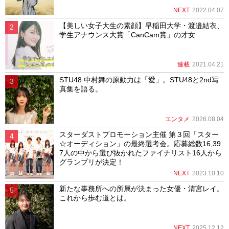
NEXT
2022.04.07
【美しい女子大生の素顔】早稲田大学・渡邉結衣、
学生アナウンス大賞「CanCam賞」の才女
連載
2021.04.21
STU48 中村舞の原動力は「愛」。STU48と2nd写
真集を語る。
エンタメ
2026.08.04
スターダストプロモーション主催 第３回「スター
☆オーディション」の最終選考会。応募総数16,39
7人の中から選び抜かれたファイナリスト16人から
グランプリが決定！
NEXT
2023.10.10
新たな事務所への所属が決まった女優・清宮レイ。
これから歩む道とは。
NEXT
2025.12.12