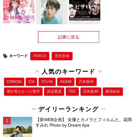
記事に戻る
キーワード
PARCO
宮沢氷魚
人気のキーワード
CMNOW
CM
STU48
AKB48
乃木坂46
僕が⾒たかった⻘空
浜辺美波
TGC
日向坂46
新垣結衣
デイリーランキング
【新WEB企画】 女優とカメラとフィルムと。花岡
すみれ Photo by Dream Aya