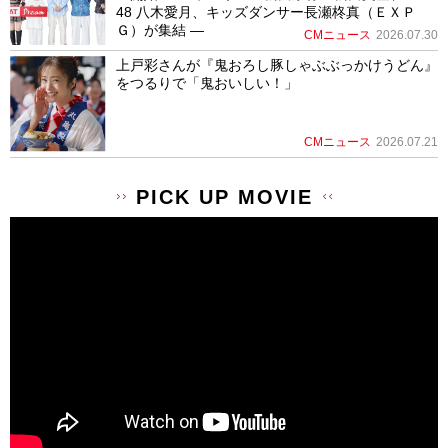
48 八木愛月、キッズダンサー長瀬柊真（ＥＸＰ
Ｇ）が集結 ―
CMニュース
2026.07.30
上戸彩さんが『鬼おろし豚しゃぶぶっかけうどん』
をつるりで「鬼おいしい！」
CMニュース
2026.07.21
PICK UP MOVIE