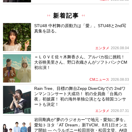
新着記事
STU48 中村舞の原動力は「愛」。STU48と2nd写
真集を語る。
エンタメ
2026.08.04
＝ＬＯＶＥ佐々木舞香さん、アルパカ役に挑戦！
大谷映美里さん、野口衣織さんがソフトバンクCM
初出演！
CMニュース
2026.08.03
Rain Tree、目標の舞台Zepp DiverCityでの 2ndワ
ンマンコンサート大成功！ 初の全員曲「台風の
夜」初披露！ 初の海外単独公演となる韓国コンサ
ートも決定！
エンタメ
2026.07.31
岩田剛典が”夢のラジオカー”で地元・愛知に夢を。
愛知トヨタ「AT Dream」新TVCM、8月1日オンエ
ア開始 ― ヘラルボニー松田崇弥・松田文登、AKB