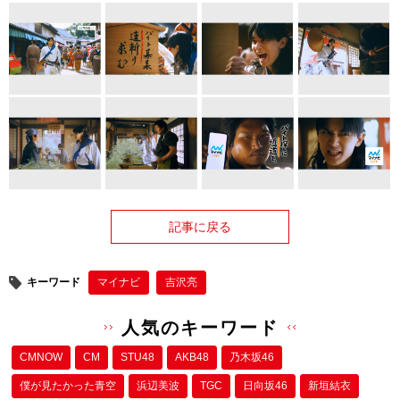
記事に戻る
キーワード
マイナビ
吉沢亮
人気のキーワード
CMNOW
CM
STU48
AKB48
乃木坂46
僕が⾒たかった⻘空
浜辺美波
TGC
日向坂46
新垣結衣