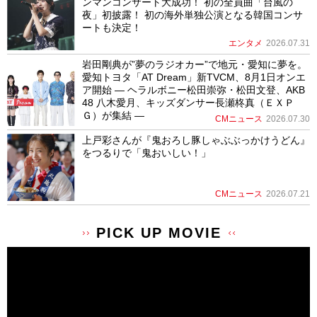
ンマンコンサート大成功！ 初の全員曲「台風の
夜」初披露！ 初の海外単独公演となる韓国コンサ
ートも決定！
エンタメ
2026.07.31
岩田剛典が”夢のラジオカー”で地元・愛知に夢を。
愛知トヨタ「AT Dream」新TVCM、8月1日オンエ
ア開始 ― ヘラルボニー松田崇弥・松田文登、AKB
48 八木愛月、キッズダンサー長瀬柊真（ＥＸＰ
Ｇ）が集結 ―
CMニュース
2026.07.30
上戸彩さんが『鬼おろし豚しゃぶぶっかけうどん』
をつるりで「鬼おいしい！」
CMニュース
2026.07.21
PICK UP MOVIE