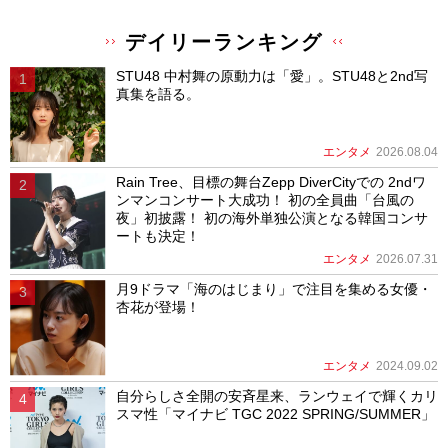
デイリーランキング
STU48 中村舞の原動力は「愛」。STU48と2nd写
真集を語る。
エンタメ
2026.08.04
Rain Tree、目標の舞台Zepp DiverCityでの 2ndワ
ンマンコンサート大成功！ 初の全員曲「台風の
夜」初披露！ 初の海外単独公演となる韓国コンサ
ートも決定！
エンタメ
2026.07.31
月9ドラマ「海のはじまり」で注目を集める女優・
杏花が登場！
エンタメ
2024.09.02
自分らしさ全開の安斉星来、ランウェイで輝くカリ
スマ性「マイナビ TGC 2022 SPRING/SUMMER」