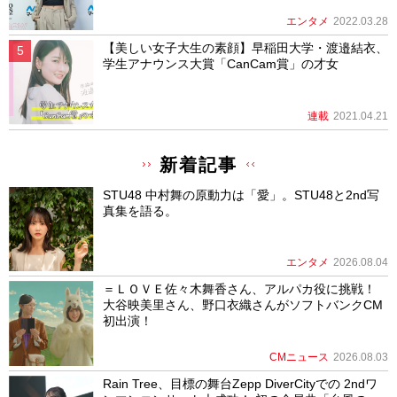
エンタメ
2022.03.28
【美しい女子大生の素顔】早稲田大学・渡邉結衣、
学生アナウンス大賞「CanCam賞」の才女
連載
2021.04.21
新着記事
STU48 中村舞の原動力は「愛」。STU48と2nd写
真集を語る。
エンタメ
2026.08.04
＝ＬＯＶＥ佐々木舞香さん、アルパカ役に挑戦！
大谷映美里さん、野口衣織さんがソフトバンクCM
初出演！
CMニュース
2026.08.03
Rain Tree、目標の舞台Zepp DiverCityでの 2ndワ