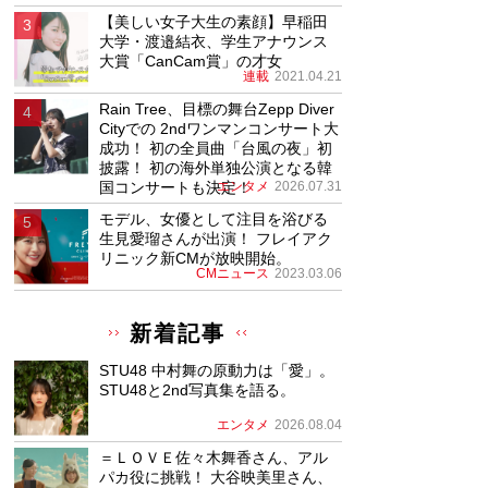
【美しい女子大生の素顔】早稲田
大学・渡邉結衣、学生アナウンス
大賞「CanCam賞」の才女
連載
2021.04.21
Rain Tree、目標の舞台Zepp Diver
Cityでの 2ndワンマンコンサート大
成功！ 初の全員曲「台風の夜」初
披露！ 初の海外単独公演となる韓
国コンサートも決定！
エンタメ
2026.07.31
モデル、女優として注目を浴びる
生見愛瑠さんが出演！ フレイアク
リニック新CMが放映開始。
CMニュース
2023.03.06
新着記事
STU48 中村舞の原動力は「愛」。
STU48と2nd写真集を語る。
エンタメ
2026.08.04
＝ＬＯＶＥ佐々木舞香さん、アル
パカ役に挑戦！ 大谷映美里さん、