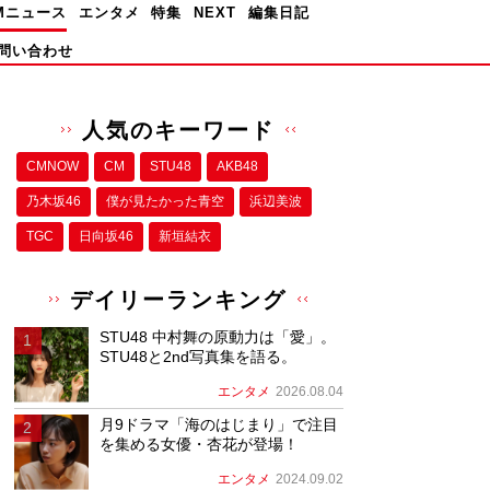
Mニュース
エンタメ
特集
NEXT
編集日記
問い合わせ
人気のキーワード
CMNOW
CM
STU48
AKB48
乃木坂46
僕が⾒たかった⻘空
浜辺美波
TGC
日向坂46
新垣結衣
デイリーランキング
STU48 中村舞の原動力は「愛」。
STU48と2nd写真集を語る。
エンタメ
2026.08.04
月9ドラマ「海のはじまり」で注目
を集める女優・杏花が登場！
エンタメ
2024.09.02