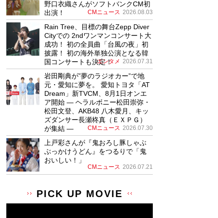
野口衣織さんがソフトバンクCM初
出演！
CMニュース
2026.08.03
Rain Tree、目標の舞台Zepp Diver
Cityでの 2ndワンマンコンサート大
成功！ 初の全員曲「台風の夜」初
披露！ 初の海外単独公演となる韓
国コンサートも決定！
エンタメ
2026.07.31
岩田剛典が”夢のラジオカー”で地
元・愛知に夢を。 愛知トヨタ「AT
Dream」新TVCM、8月1日オンエ
ア開始 ― ヘラルボニー松田崇弥・
松田文登、AKB48 八木愛月、キッ
ズダンサー長瀬柊真（ＥＸＰＧ）
が集結 ―
CMニュース
2026.07.30
上戸彩さんが『鬼おろし豚しゃぶ
ぶっかけうどん』をつるりで「鬼
おいしい！」
CMニュース
2026.07.21
PICK UP MOVIE