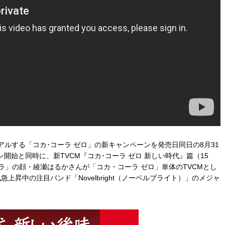
アルする「コカ･コーラ ゼロ」の新キャンペーンを発売日同日の8月31
始と同時に、新TVCM『コカ･コーラ ゼロ 新しい時代』篇（15
ラ」の顔・綾瀬はるかさんが「コカ・コーラ ゼロ」単体のTVCMとし
昇中の注目バンド「Novelbright（ノーベルブライト）」のメジャ