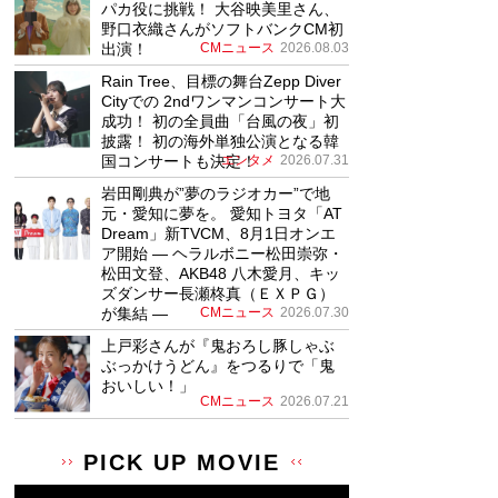
パカ役に挑戦！ 大谷映美里さん、
野口衣織さんがソフトバンクCM初
出演！
CMニュース
2026.08.03
Rain Tree、目標の舞台Zepp Diver
Cityでの 2ndワンマンコンサート大
成功！ 初の全員曲「台風の夜」初
披露！ 初の海外単独公演となる韓
国コンサートも決定！
エンタメ
2026.07.31
岩田剛典が”夢のラジオカー”で地
元・愛知に夢を。 愛知トヨタ「AT
Dream」新TVCM、8月1日オンエ
ア開始 ― ヘラルボニー松田崇弥・
松田文登、AKB48 八木愛月、キッ
ズダンサー長瀬柊真（ＥＸＰＧ）
が集結 ―
CMニュース
2026.07.30
上戸彩さんが『鬼おろし豚しゃぶ
ぶっかけうどん』をつるりで「鬼
おいしい！」
CMニュース
2026.07.21
PICK UP MOVIE