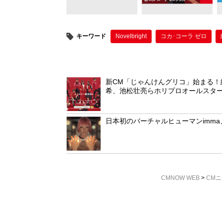
o
k
キーワード
Novelbright
コカ･コーラ ゼロ
新CM「じゃんけんグリコ」始まる
希、池松壮亮らホリプロオールスタ
日本初のバーチャルヒューマンimma
CMNOW WEB
>
CM