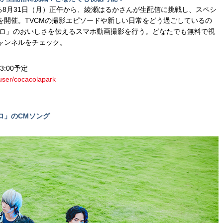
る8月31日（月）正午から、綾瀬はるかさんが生配信に挑戦し、スペシ
を開催。TVCMの撮影エピソードや新しい日常をどう過ごしているの
ゼロ」のおいしさを伝えるスマホ動画撮影を行う。どなたでも無料で視
チャンネルをチェック。
:00予定
user/cocacolapark
ゼロ」のCMソング