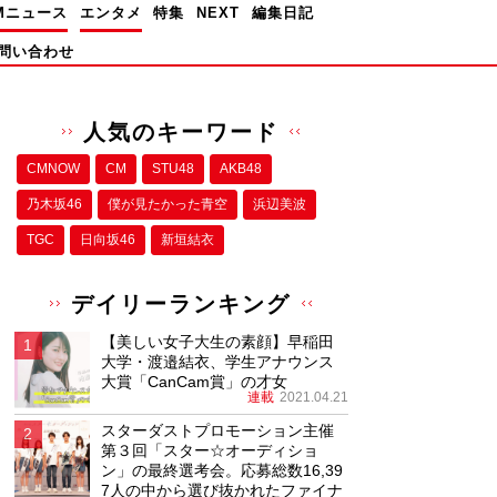
Mニュース
エンタメ
特集
NEXT
編集日記
問い合わせ
人気のキーワード
CMNOW
CM
STU48
AKB48
乃木坂46
僕が⾒たかった⻘空
浜辺美波
TGC
日向坂46
新垣結衣
デイリーランキング
【美しい女子大生の素顔】早稲田
大学・渡邉結衣、学生アナウンス
大賞「CanCam賞」の才女
連載
2021.04.21
スターダストプロモーション主催
第３回「スター☆オーディショ
ン」の最終選考会。応募総数16,39
7人の中から選び抜かれたファイナ