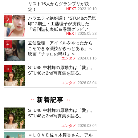
リスト16人からグランプリが決
定！
NEXT
2023.10.10
バラエティ絶好調！ “STU48の元気
印” 2期生・工藤理子が挑戦した
「週刊誌初表紙＆巻頭グラビア」
NEXT
2025.05.23
立仙愛理「アイドルをやったから
こそできる演技がきっとある」＜
映画『チャロの囀り』＞
エンタメ
2024.01.16
STU48 中村舞の原動力は「愛」。
STU48と2nd写真集を語る。
エンタメ
2026.08.04
新着記事
STU48 中村舞の原動力は「愛」。
STU48と2nd写真集を語る。
エンタメ
2026.08.04
＝ＬＯＶＥ佐々木舞香さん、アル