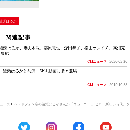
綾瀬はるか
関連記事
！綾瀬はるか、妻夫木聡、藤原竜也、深田恭子、松山ケンイチ、高畑充
ー集結
CMニュース
2020.02.20
、綾瀬はるかと共演 SK-II動画に堂々登場
CMニュース
2019.10.28
ニュース
>
ヘッドフォン姿の綾瀬はるかさんが『コカ・コーラ ゼロ 新しい時代』を