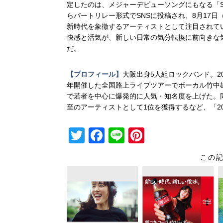
定したのは、メジャーデビューソングにもなる「Su
らパートリレー形式でSNSに投稿され、8月17日（
新時代を象徴するアーティストとして注目されているNo
快感と活気が、新しい日常の気分転換に前向きな
だ。
【プロフィール】
大阪出身5人組ロックバンド。2
年開催した全国路上ライブツアーでボーカル竹中
で若者を中心に爆発的に人気・知名度を上げた。
至のアーティストとして1位を獲得するなど、「2
T
F
Li
Pi
wi
a
n
nt
この
tt
c
e
er
er
e
e
b
st
o