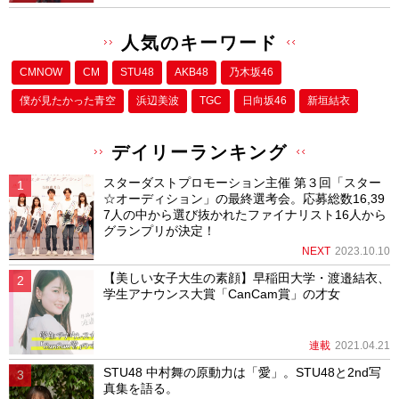
人気のキーワード
CMNOW
CM
STU48
AKB48
乃木坂46
僕が⾒たかった⻘空
浜辺美波
TGC
日向坂46
新垣結衣
デイリーランキング
スターダストプロモーション主催 第３回「スター
☆オーディション」の最終選考会。応募総数16,39
7人の中から選び抜かれたファイナリスト16人から
グランプリが決定！
NEXT
2023.10.10
【美しい女子大生の素顔】早稲田大学・渡邉結衣、
学生アナウンス大賞「CanCam賞」の才女
連載
2021.04.21
STU48 中村舞の原動力は「愛」。STU48と2nd写
真集を語る。