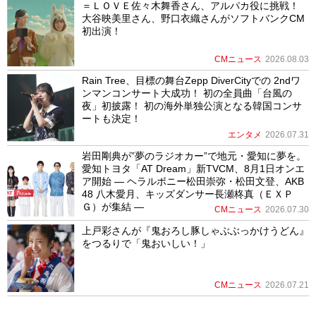
＝ＬＯＶＥ佐々木舞香さん、アルパカ役に挑戦！
大谷映美里さん、野口衣織さんがソフトバンクCM
初出演！
CMニュース
2026.08.03
Rain Tree、目標の舞台Zepp DiverCityでの 2ndワ
ンマンコンサート大成功！ 初の全員曲「台風の
夜」初披露！ 初の海外単独公演となる韓国コンサ
ートも決定！
エンタメ
2026.07.31
岩田剛典が”夢のラジオカー”で地元・愛知に夢を。
愛知トヨタ「AT Dream」新TVCM、8月1日オンエ
ア開始 ― ヘラルボニー松田崇弥・松田文登、AKB
48 八木愛月、キッズダンサー長瀬柊真（ＥＸＰ
Ｇ）が集結 ―
CMニュース
2026.07.30
上戸彩さんが『鬼おろし豚しゃぶぶっかけうどん』
をつるりで「鬼おいしい！」
CMニュース
2026.07.21