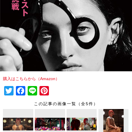
購入はこちらから（Amazon）
T
F
Li
Pi
wi
a
n
nt
この記事の画像一覧（全5件）
tt
c
e
er
er
e
e
b
st