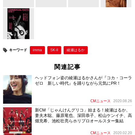
o
o
k
キーワード
imma
SK-II
綾瀬はるか
関連記事
ヘッドフォン姿の綾瀬はるかさんが『コカ・コーラ
ゼロ 新しい時代』を踊りながら元気にPR！
CMニュース
2020.08.26
新CM「じゃんけんグリコ」始まる！綾瀬はるか、
妻夫木聡、藤原竜也、深田恭子、松山ケンイチ、高
畑充希、池松壮亮らホリプロオールスター集結
CMニュース
2020.02.20