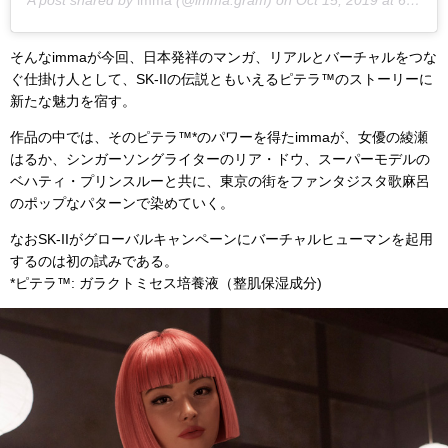
A post shared by
imma
(@imma.gram) on
Oct 15, 2019 at 6:00am PDT
そんなimmaが今回、日本発祥のマンガ、リアルとバーチャルをつな
ぐ仕掛け人として、SK-IIの伝説ともいえるピテラ™のストーリーに
新たな魅力を宿す。
作品の中では、そのピテラ™️*のパワーを得たimmaが、女優の綾瀬
はるか、シンガーソングライターのリア・ドウ、スーパーモデルの
ベハティ・プリンスルーと共に、東京の街をファンタジスタ歌麻呂
のポップなパターンで染めていく。
なおSK-IIがグローバルキャンペーンにバーチャルヒューマンを起用
するのは初の試みである。
*ピテラ™️: ガラクトミセス培養液（整肌保湿成分)