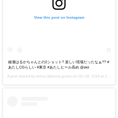
View this post on Instagram
綾瀬はるかちゃんとの2ショット? 楽しい現場だったなぁ?? #
あたしCGらしい #東京 #あたしヒール高め @skii
A post shared by
imma
(@imma.gram) on
Oct 18, 2019 at 12:24am PDT