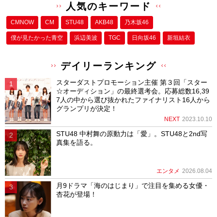
人気のキーワード
CMNOW
CM
STU48
AKB48
乃木坂46
僕が⾒たかった⻘空
浜辺美波
TGC
日向坂46
新垣結衣
デイリーランキング
スターダストプロモーション主催 第３回「スター
☆オーディション」の最終選考会。応募総数16,39
7人の中から選び抜かれたファイナリスト16人から
グランプリが決定！
NEXT
2023.10.10
STU48 中村舞の原動力は「愛」。STU48と2nd写
真集を語る。
エンタメ
2026.08.04
月9ドラマ「海のはじまり」で注目を集める女優・
杏花が登場！