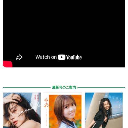
最新号のご案内