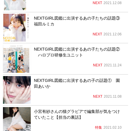
NEXT
2021.12.08
NEXTGIRL図鑑に出演するあの子たちの話題③
福田ルミカ
NEXT
2021.12.06
NEXTGIRL図鑑に出演するあの子たちの話題②
ハロプロ研修生ユニット
NEXT
2021.11.24
NEXTGIRL図鑑に出演するあの子の話題① 園
田あいか
NEXT
2021.11.08
小宮有紗さんの猫グラビアで編集部が気をつけ
ていたこと【担当の裏話】
特集
2021.02.10