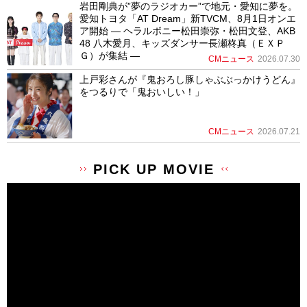
岩田剛典が”夢のラジオカー”で地元・愛知に夢を。
愛知トヨタ「AT Dream」新TVCM、8月1日オンエ
ア開始 ― ヘラルボニー松田崇弥・松田文登、AKB
48 八木愛月、キッズダンサー長瀬柊真（ＥＸＰ
Ｇ）が集結 ―
CMニュース
2026.07.30
上戸彩さんが『鬼おろし豚しゃぶぶっかけうどん』
をつるりで「鬼おいしい！」
CMニュース
2026.07.21
PICK UP MOVIE