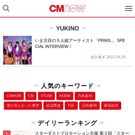
YUKINO
いま注目の５人組アーティスト「PRIKIL」 SPE
CIAL INTERVIEW！
エンタメ
2022.04.28
人気のキーワード
CMNOW
CM
STU48
AKB48
乃木坂46
僕が⾒たかった⻘空
浜辺美波
TGC
日向坂46
新垣結衣
デイリーランキング
スターダストプロモーション主催 第３回「スター