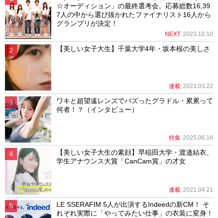
☆オーディション」の最終選考会。応募総数16,39
7人の中から選び抜かれたファイナリスト16人から
グランプリが決定！
NEXT
2023.10.10
【美しい女子大生】千葉大学4年・坂本桜の美しさ
連載
2023.03.22
ワキと超望遠レンズでバズったグラドル・累累って
何者！？（インタビュー）
特集
2025.06.16
【美しい女子大生の素顔】早稲田大学・渡邉結衣、
学生アナウンス大賞「CanCam賞」の才女
連載
2021.04.21
LE SSERAFIM 5人が出演するIndeedの新CM！ そ
れぞれ実際に「やってみたい仕事」の衣装に変身！