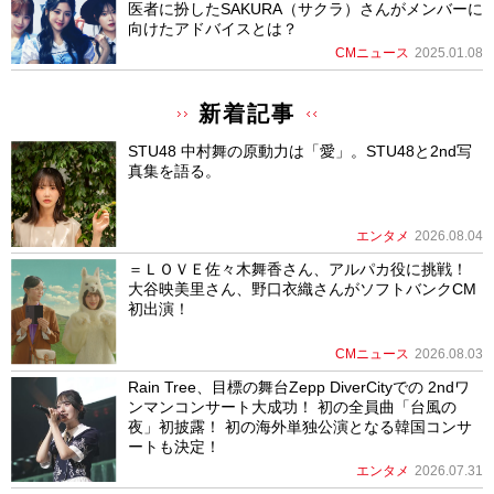
医者に扮したSAKURA（サクラ）さんがメンバーに
向けたアドバイスとは？
CMニュース
2025.01.08
新着記事
STU48 中村舞の原動力は「愛」。STU48と2nd写
真集を語る。
エンタメ
2026.08.04
＝ＬＯＶＥ佐々木舞香さん、アルパカ役に挑戦！
大谷映美里さん、野口衣織さんがソフトバンクCM
初出演！
CMニュース
2026.08.03
Rain Tree、目標の舞台Zepp DiverCityでの 2ndワ
ンマンコンサート大成功！ 初の全員曲「台風の
夜」初披露！ 初の海外単独公演となる韓国コンサ
ートも決定！
エンタメ
2026.07.31