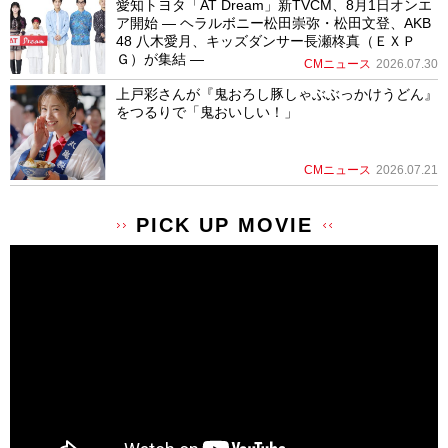
愛知トヨタ「AT Dream」新TVCM、8月1日オンエ
ア開始 ― ヘラルボニー松田崇弥・松田文登、AKB
48 八木愛月、キッズダンサー長瀬柊真（ＥＸＰ
Ｇ）が集結 ―
CMニュース
2026.07.30
上戸彩さんが『鬼おろし豚しゃぶぶっかけうどん』
をつるりで「鬼おいしい！」
CMニュース
2026.07.21
PICK UP MOVIE