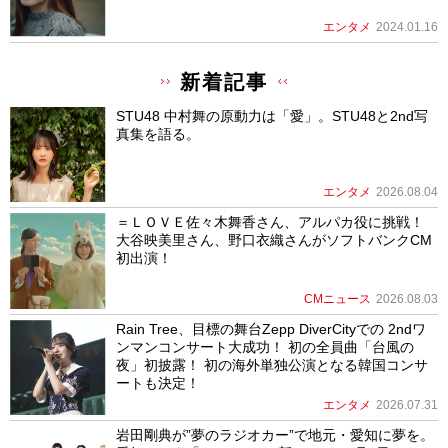
エンタメ
2024.01.16
新着記事
STU48 中村舞の原動力は「愛」。STU48と2nd写
真集を語る。
エンタメ
2026.08.04
＝ＬＯＶＥ佐々木舞香さん、アルパカ役に挑戦！
大谷映美里さん、野口衣織さんがソフトバンクCM
初出演！
CMニュース
2026.08.03
Rain Tree、目標の舞台Zepp DiverCityでの 2ndワ
ンマンコンサート大成功！ 初の全員曲「台風の
夜」初披露！ 初の海外単独公演となる韓国コンサ
ートも決定！
エンタメ
2026.07.31
岩田剛典が”夢のラジオカー”で地元・愛知に夢を。