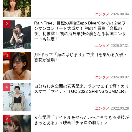
エンタメ
2026.08.04
Rain Tree、目標の舞台Zepp DiverCityでの 2ndワ
ンマンコンサート大成功！ 初の全員曲「台風の
夜」初披露！ 初の海外単独公演となる韓国コンサ
ートも決定！
エンタメ
2026.07.31
月9ドラマ「海のはじまり」で注目を集める女優・
杏花が登場！
エンタメ
2024.09.02
自分らしさ全開の安斉星来、ランウェイで輝くカリ
スマ性「マイナビ TGC 2022 SPRING/SUMMER」
エンタメ
2022.03.28
立仙愛理「アイドルをやったからこそできる演技が
きっとある」＜映画『チャロの囀り』＞