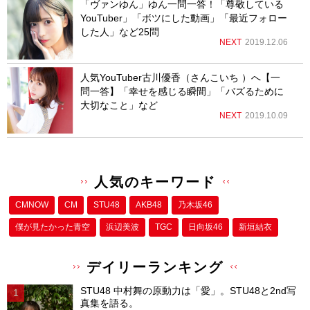
「ヴァンゆん」ゆん一問一答！「尊敬している
YouTuber」「ボツにした動画」「最近フォロー
した人」など25問
NEXT
2019.12.06
人気YouTuber古川優香（さんこいち ）へ【一
問一答】「幸せを感じる瞬間」「バズるために
大切なこと」など
NEXT
2019.10.09
人気のキーワード
CMNOW
CM
STU48
AKB48
乃木坂46
僕が⾒たかった⻘空
浜辺美波
TGC
日向坂46
新垣結衣
デイリーランキング
STU48 中村舞の原動力は「愛」。STU48と2nd写
真集を語る。