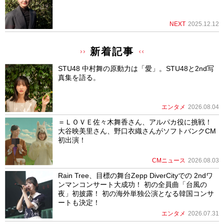
NEXT
2025.12.12
新着記事
STU48 中村舞の原動力は「愛」。STU48と2nd写
真集を語る。
エンタメ
2026.08.04
＝ＬＯＶＥ佐々木舞香さん、アルパカ役に挑戦！
大谷映美里さん、野口衣織さんがソフトバンクCM
初出演！
CMニュース
2026.08.03
Rain Tree、目標の舞台Zepp DiverCityでの 2ndワ
ンマンコンサート大成功！ 初の全員曲「台風の
夜」初披露！ 初の海外単独公演となる韓国コンサ
ートも決定！
エンタメ
2026.07.31