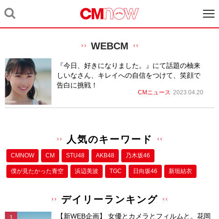
WEBCM
『今日、好きになりました。』にて話題の柚来
しいなさん、キレイへの自信をつけて、笑顔で
告白に挑戦！
CMニュース
2023.04.20
人気のキーワード
CMNOW
CM
STU48
AKB48
乃木坂46
僕が⾒たかった⻘空
浜辺美波
TGC
日向坂46
新垣結衣
デイリーランキング
【新WEB企画】 女優とカメラとフィルムと。花岡