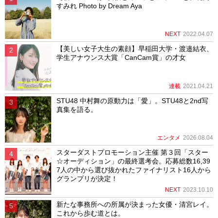
すみれ Photo by Dream Aya
NEXT
2022.04.07
【美しい女子大生の素顔】早稲田大学・渡邉結衣、
学生アナウンス大賞「CanCam賞」の才女
連載
2021.04.21
STU48 中村舞の原動力は「愛」。STU48と2nd写
真集を語る。
エンタメ
2026.08.04
スターダストプロモーション主催 第３回「スター
☆オーディション」の最終選考会。応募総数16,39
7人の中から選び抜かれたファイナリスト16人から
グランプリが決定！
NEXT
2023.10.10
新たな事務所への所属が決まった女優・清宮レイ。
これから歩む道とは。