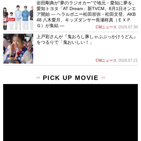
岩田剛典が”夢のラジオカー”で地元・愛知に夢を。
愛知トヨタ「AT Dream」新TVCM、8月1日オンエ
ア開始 ― ヘラルボニー松田崇弥・松田文登、AKB
48 八木愛月、キッズダンサー長瀬柊真（ＥＸＰ
Ｇ）が集結 ―
CMニュース
2026.07.30
上戸彩さんが『鬼おろし豚しゃぶぶっかけうどん』
をつるりで「鬼おいしい！」
CMニュース
2026.07.21
PICK UP MOVIE