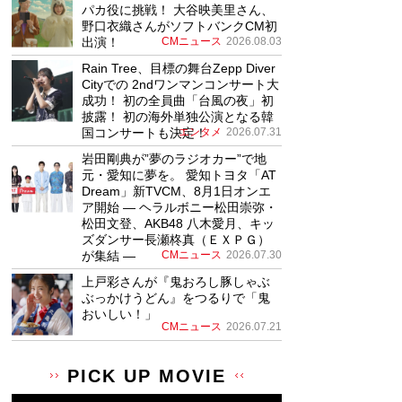
パカ役に挑戦！ 大谷映美里さん、
野口衣織さんがソフトバンクCM初
出演！
CMニュース
2026.08.03
Rain Tree、目標の舞台Zepp Diver
Cityでの 2ndワンマンコンサート大
成功！ 初の全員曲「台風の夜」初
披露！ 初の海外単独公演となる韓
国コンサートも決定！
エンタメ
2026.07.31
岩田剛典が”夢のラジオカー”で地
元・愛知に夢を。 愛知トヨタ「AT
Dream」新TVCM、8月1日オンエ
ア開始 ― ヘラルボニー松田崇弥・
松田文登、AKB48 八木愛月、キッ
ズダンサー長瀬柊真（ＥＸＰＧ）
が集結 ―
CMニュース
2026.07.30
上戸彩さんが『鬼おろし豚しゃぶ
ぶっかけうどん』をつるりで「鬼
おいしい！」
CMニュース
2026.07.21
PICK UP MOVIE