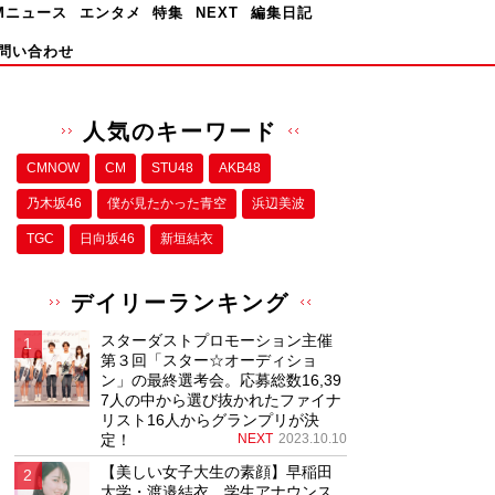
Mニュース
エンタメ
特集
NEXT
編集日記
問い合わせ
人気のキーワード
CMNOW
CM
STU48
AKB48
乃木坂46
僕が⾒たかった⻘空
浜辺美波
TGC
日向坂46
新垣結衣
デイリーランキング
スターダストプロモーション主催
第３回「スター☆オーディショ
ン」の最終選考会。応募総数16,39
7人の中から選び抜かれたファイナ
リスト16人からグランプリが決
定！
NEXT
2023.10.10
【美しい女子大生の素顔】早稲田
大学・渡邉結衣、学生アナウンス