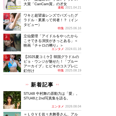
大賞「CanCam賞」の才女
連載
2021.04.21
ワキと超望遠レンズでバズったグ
ラドル・累累って何者！？（イン
タビュー）
特集
2025.06.16
立仙愛理「アイドルをやったから
こそできる演技がきっとある」＜
映画『チャロの囀り』＞
エンタメ
2024.01.16
【2025夏コミケ】韓国グラドルの
ピョ・ウンジが魅せた！「ブルー
アーカイブ」ヒビキのコスプレに
釘付け
特集
2025.08.19
新着記事
STU48 中村舞の原動力は「愛」。
STU48と2nd写真集を語る。
エンタメ
2026.08.04
＝ＬＯＶＥ佐々木舞香さん、アル