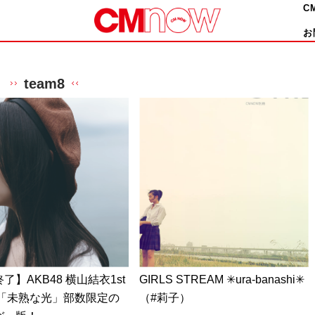
C
お
team8
了】AKB48 横山結衣1st
GIRLS STREAM ✳︎ura-banashi✳︎
 「未熟な光」部数限定の
（#莉子）